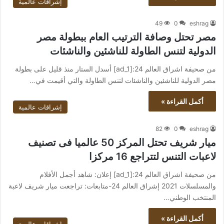
إشراقات عالمية
49
0
eshrag
مصر تحتل وصافة الترتيب العام ببطولة مصر
الدولية لتنس الطاولة للناشئين والناشئات
من صحيفة اشراق العالم 24:[ad_1] أسدل الستار منذ قليل على بطولة
مصر الدولية للناشئين والناشئات لتنس الطاولة والتي أقيمت في…
أكمل القراءة »
إشراقات عالمية
82
0
eshrag
ميار شريف تحتل المركز 50 عالميا فى تصنيف
لاعبات التنس لتتراجع 16 مركزا
من صحيفة اشراق العالم 24:[ad_1] إعلان: شاهد أجمل الأفلام
والمسلسلات 2021 إشراق العالم 24-متابعات: تراجعت ميار شريف لاعبة
المنتخب الوطني…
أكمل القراءة »