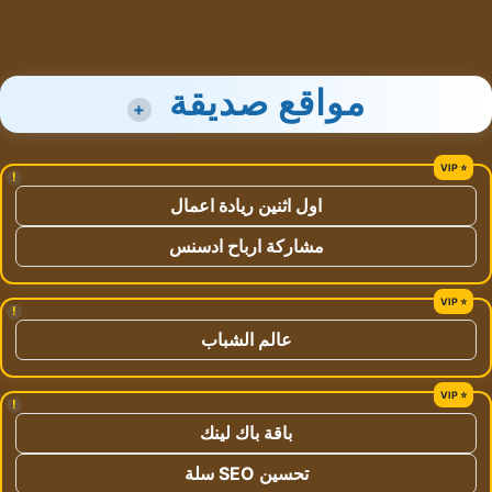
مواقع صديقة
+
!
اول اثنين ريادة اعمال
مشاركة ارباح ادسنس
!
عالم الشباب
!
باقة باك لينك
تحسين SEO سلة