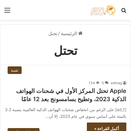
بحث عن
الق
الرئيسية
/
تحتل
تحتل
تقنية
134
0
eshrag
Apple تحتل المركز الأول في شحنات الهواتف
الذكية 2023، وتطيح بسامسونج بعد 12 عامًا
[ad_1] على الرغم من انخفاض شحنات الهواتف الذكية العالمية بنسبة 3.2
بالمئة على أساس سنوي في عام 2023، إلا أن…
أكمل القراءة »