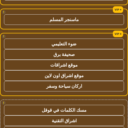
!
ماسنجر المسلم
!
ضوء التعليمي
صحيفة برق
موقع اشراقات
موقع اشراق اون لاين
اركان سياحة وسفر
!
مسك الكلمات في قوقل
اشراق التقنية