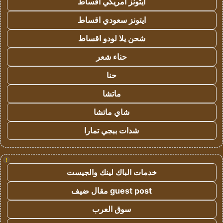
ايتونز امريكي اقساط
ايتونز سعودي اقساط
شحن يلا لودو اقساط
حناء شعر
حنا
ماتشا
شاي ماتشا
شدات ببجي تمارا
!
خدمات الباك لينك والجيست
guest post مقال ضيف
سوق العرب