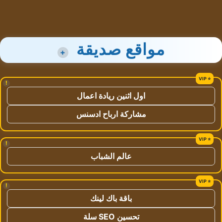
مواقع صديقة
+
!
اول اثنين ريادة اعمال
مشاركة ارباح ادسنس
!
عالم الشباب
!
باقة باك لينك
تحسين SEO سلة