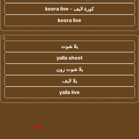
كورة لايف - koora live
koora live
!
يلا شوت
yalla shoot
يلا شوت زون
يلا لايف
yalla live
© حقوق النشر 2026، جميع الحقوق محفوظة لمؤسسة اشراق لتقنية
المعلومات- سجل تجاري رقم 1009094205 |
للإعلانات