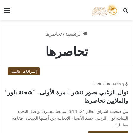
بحث عن
الق
الرئيسية
/
تحاصرها
تحاصرها
إشراقات عالمية
86
0
eshrag
نوال الزغبي بصور تنشر للمرة الأولى.. “شحنة باور”
والملايين تحاصرها
من صحيفة اشراق العالم 24:[ad_1] متابعة بتجــرد: تواصل النجمة
اللبنانية نوال الزغبي حصد الأصداء الإيجابية عن أغنيتها الجديدة “فخامة
معاليك”…