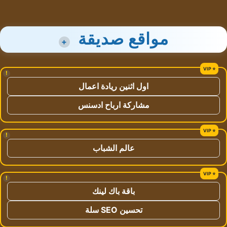
مواقع صديقة
+
!
اول اثنين ريادة اعمال
مشاركة ارباح ادسنس
!
عالم الشباب
!
باقة باك لينك
تحسين SEO سلة