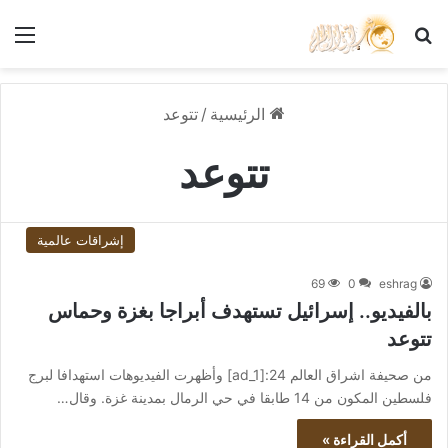
بحث عن
الق
الرئيسية
/
تتوعد
تتوعد
إشراقات عالمية
69
0
eshrag
بالفيديو.. إسرائيل تستهدف أبراجا بغزة وحماس
تتوعد
من صحيفة اشراق العالم 24:[ad_1] وأظهرت الفيديوهات استهدافا لبرج
فلسطين المكون من 14 طابقا في حي الرمال بمدينة غزة. وقال…
أكمل القراءة »