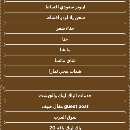
ايتونز سعودي اقساط
شحن يلا لودو اقساط
حناء شعر
حنا
ماتشا
شاي ماتشا
شدات ببجي تمارا
!
خدمات الباك لينك والجيست
guest post مقال ضيف
سوق العرب
باك لينك باقة 20