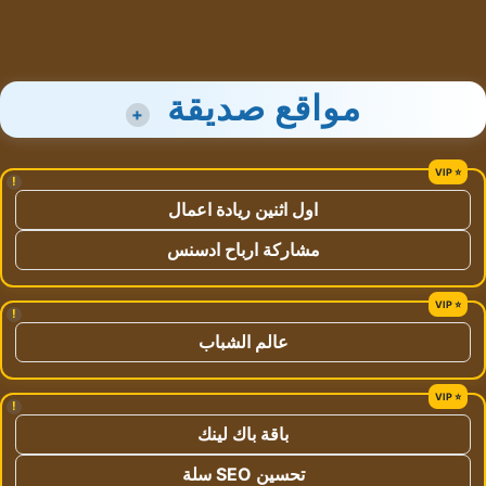
مواقع صديقة
+
!
اول اثنين ريادة اعمال
مشاركة ارباح ادسنس
!
عالم الشباب
!
باقة باك لينك
تحسين SEO سلة