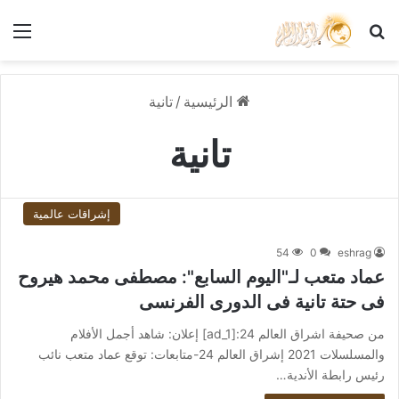
بحث عن
الق
الرئيسية
/
تانية
تانية
إشراقات عالمية
54
0
eshrag
عماد متعب لـ"اليوم السابع": مصطفى محمد هيروح
فى حتة تانية فى الدورى الفرنسى
من صحيفة اشراق العالم 24:[ad_1] إعلان: شاهد أجمل الأفلام
والمسلسلات 2021 إشراق العالم 24-متابعات: توقع عماد متعب نائب
رئيس رابطة الأندية…