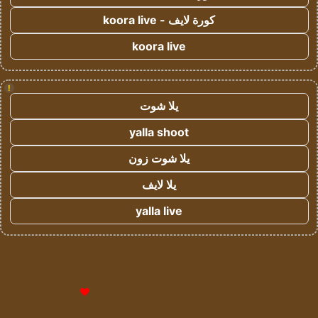
كورة لايف - koora live
koora live
!
يلا شوت
yalla shoot
يلا شوت زون
يلا لايف
yalla live
© حقوق النشر 2026، جميع الحقوق محفوظة لمؤسسة اشراق لتقنية
المعلومات- سجل تجاري رقم 1009094205 |
للإعلانات