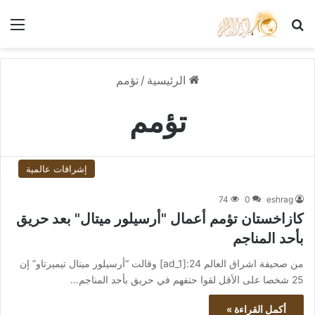
بحث عن
الق
الرئيسية
/
تؤمم
تؤمم
إشراقات عالمية
74
0
eshrag
كازاخستان تؤمم أعمال "أرسيلور ميتال" بعد حريق
بأحد المناجم
من صحيفة اشراق العالم 24:[ad_1] وقالت “أرسيلور ميتال تيميرتاو” إن
25 شخصا على الأقل لقوا حتفهم في حريق بأحد المناجم…
أكمل القراءة »