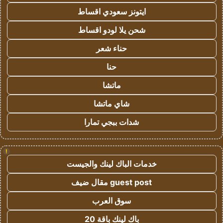
ايتونز سعودي اقساط
شحن يلا لودو اقساط
حناء شعر
حنا
ماتشا
شاي ماتشا
شدات ببجي تمارا
!
خدمات الباك لينك والجيست
guest post مقال ضيف
سوق العرب
باك لينك باقة 20