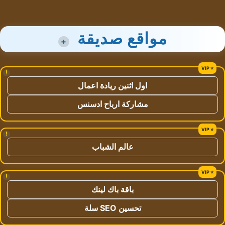
مواقع صديقة
+
!
اول اثنين ريادة اعمال
مشاركة ارباح ادسنس
!
عالم الشباب
!
باقة باك لينك
تحسين SEO سلة