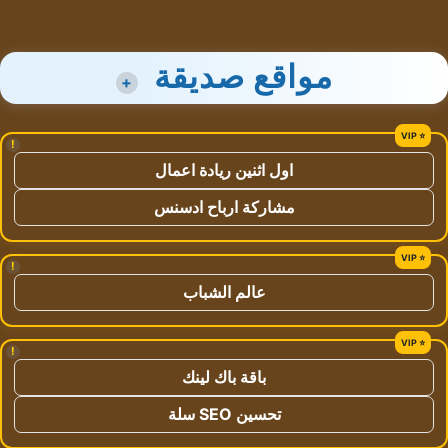
مواقع صديقة
+
!
اول اثنين ريادة اعمال
مشاركة ارباح ادسنس
!
عالم الشباب
!
باقة باك لينك
تحسين SEO سلة