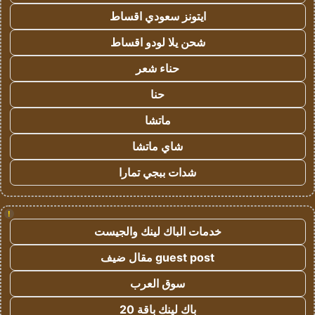
ايتونز سعودي اقساط
شحن يلا لودو اقساط
حناء شعر
حنا
ماتشا
شاي ماتشا
شدات ببجي تمارا
!
خدمات الباك لينك والجيست
guest post مقال ضيف
سوق العرب
باك لينك باقة 20