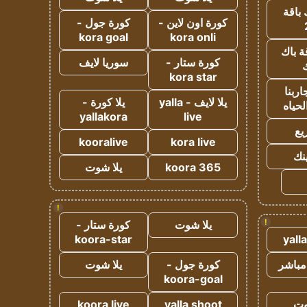
 باقة
كورة اون لاين -
كورة جول -
kora goal
kora onli
ة باك
كورة ستار -
سوريا لايف
ك
kora star
ربنا
يلا لايف - yalla
يلا كورة -
لحياه
yallakora
live
يع
kooralive
kora live
ينك
koora 365
يلا شوت
!
!
يلا شوت
كورة ستار -
koora-star
yall
مباشر
كورة جول -
يلا شوت
koora-goal
وت
yalla shoot
koora live