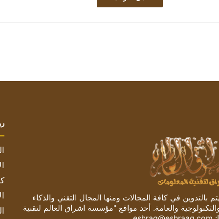
رو
ال
ال
كم
ال
 بالتدوين في كافة المجالات ومنها المجال التقني والذكاء
والتكنولوجية والعامة. أحد مواقع "مؤسسة اشراق العالم لتقنية
ال
:
eshrag@eshraag.com