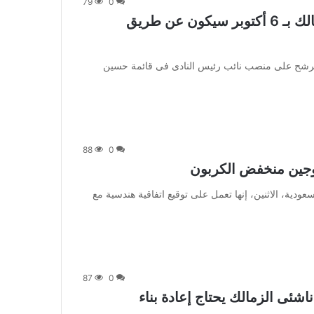
79
0
هشام نصر لـ"اليوم السابع": بناء فرع الزمالك بـ 6 أكتوبر سيكون عن طريق
a] كشف هشام نصر، المرشح على منصب نائب رئيس النادى فى قائمة حسين
88
0
روجين منخفض الكربون
قالت شركة أرامكو السعودية، الاثنين، إنها تعمل على توقيع اتفاقية هندسية مع
87
0
اشئى الزمالك يحتاج إعادة بناء