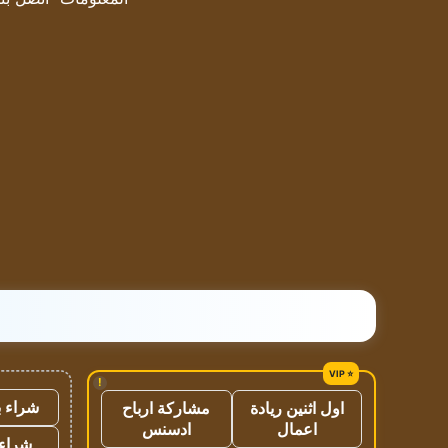
!
شراء ب
اول اثنين ريادة
مشاركة ارباح
اعمال
ادسنس
شراء 