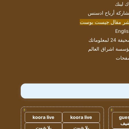
ك لينك
اركة أرباح ادسنس
شر مقال جيست بوست
Engli
ة 24 لمعلوماتك
سسة اشراق العالم
فحات
!
!
koora live
koora live
gues
ضيف
يلا شوت
يلا شوت