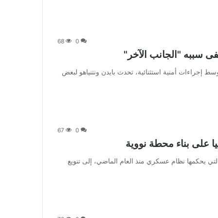
68
0
فى سببه "الجانب الآخر"
 وعلى مدرج المطار ووسط إجراءات أمنية استثنائية، تحدث بايدن ونتنياهو لبعض
67
0
ا على بناء محطة نووية
 وتسعى بوركينا فاسو التي يحكمها نظام عسكري منذ العام الماضي، إلى تنويع