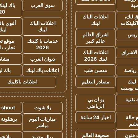
ية
سوق العرب
باك لينك
20
 لنك،
اعلانات الباك
كلينكات
لينك
اعلانات الباك
أقوى باق
لينك
لين
دريس
اشراق العالم
عالم كبير
خدمات با كلينك
موقع تجا
2026
تجارب ا
الاشراق
اعلانات الباك
لينك 2026
ديوان العرب
مشار
رياضة
مدسن طب
اعلانات باك لينك
باك ل
لينك
مصادر التعليم
اعلانات باكلينك
 بوست
تقنية
يو ان بي
الرياضي
يلا شوت
a shoot
 حالة
اخبار 24 ساعة
مباريات اليوم
برشلونة 
عليم
مباشر
 فنون
صحيفة العالم
ريال مدريد
يلا ش