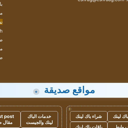
با
مش
ن
sh
صحيف
مؤ
ص
مواقع صديقة
+
!
اك لينك
شراء باك لينك
خدمات الباك
t post
لينك والجيست
مقال 
روابط
باقات باك لينك