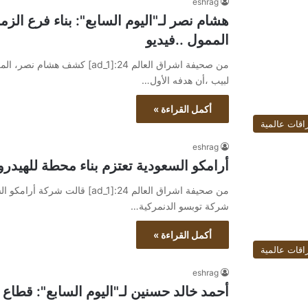
eshrag
الممول ..فيديو
من صحيفة اشراق العالم 24:[d_1
لبيب ،أن هدفه الأول…
أكمل القراءة »
اقات عالمية
eshrag
أرامكو السعودية تعتزم بناء محطة للهيد
من صحيفة اشراق العالم 24:[ad_1] 
شركة توبسو الدنمركية…
أكمل القراءة »
اقات عالمية
eshrag
أحمد خالد حسنين لـ"اليوم السابع": قطاع ن