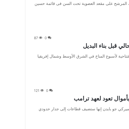
a] أكد أحمد خالد حسنين، المرشح على مقعد العضوية تحت السن فى قائمة حسين
87
0
الي قبل بناء البديل
 وقال خلال الجلسة الافتتاحية لأسبوع المناخ في الشرق الأوسط وشمال إفريقيا
121
0
أموال تعود لعهد ترامب
] قالت إدارة الرئيس الأميركي جو بايدن إنها ستضيف قطاعات إلى جدار حدودي