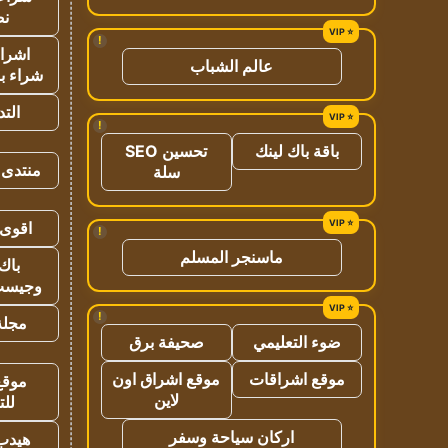
نص
!
اشراق
عالم الشباب
شراء با
الت
!
باقة باك لينك
تحسين SEO
منتدى 
سلة
اقوى 
!
ماسنجر المسلم
باك 
وجيست
!
مجلة 
ضوء التعليمي
صحيفة برق
موقع اشراقات
موقع اشراق اون
موقع
لاين
للت
اركان سياحة وسفر
هيدب