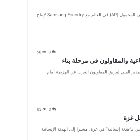
[ad_1] تواصلت أكبر شركة لتصميم معالجات تطبيقات الهاتف المحمول (AP) في العالم مع Samsung Foundry لإنتاج
58
0
عية والمقاولون فى مرحلة بناء
] تحدث شوقي غريب المدير الفني لفريق المقاولون العرب عن الهزيمة أمام
63
0
جل غزة
 وطالب الرئيس الفرنسي بـ”هدنة إنسانية” في غزة، مشيرا إلى الهدنة الإنسانية