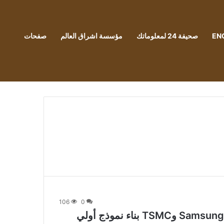
EN
صحيفة 24 لمعلوماتك
مؤسسة اشراق العالم
صفحات
106
0
طلبت شركة Qualcomm من Samsung Foundry وTSMC بناء نموذج أولي