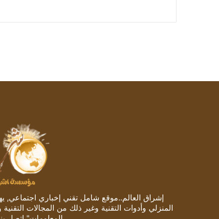
إشراق العالم..موقع شامل تقني إخباري اجتماعي, يهتم
المنزلي وأدوات التقنية وغير ذلك من المجالات التقنية 
المعلومات" اتصل بنا