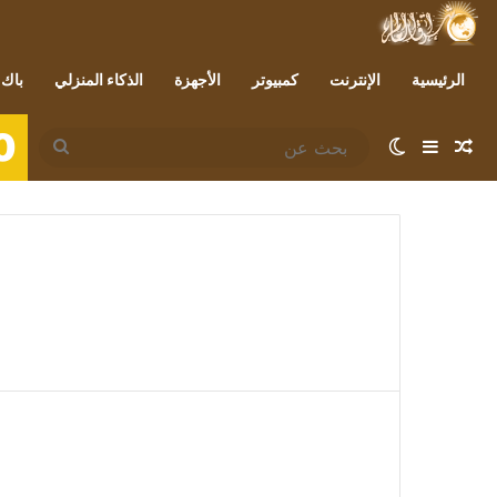
الرئيسية
الإنترنت
كمبيوتر
الأجهزة
الذكاء المنزلي
باك 
0
مقال عشوائي
إضافة عمود جانبي
الوضع المظلم
بحث
عن