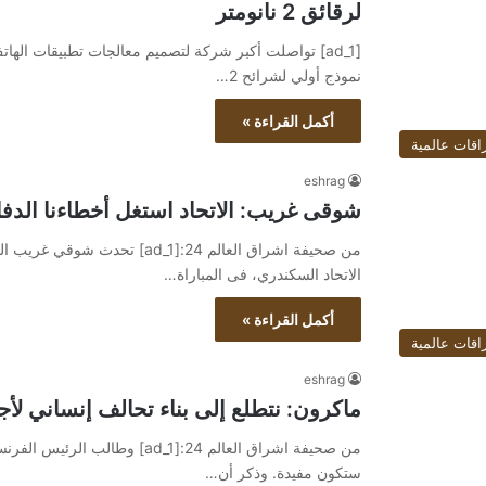
لرقائق 2 نانومتر
نموذج أولي لشرائح 2…
أكمل القراءة »
اقات عالمية
eshrag
شوقى غريب: الاتحاد استغل أخطاءنا الدفا
من صحيفة اشراق العالم 24:[ad_1
الاتحاد السكندري، فى المباراة…
أكمل القراءة »
اقات عالمية
eshrag
ماكرون: نتطلع إلى بناء تحالف إنساني لأ
من صحيفة اشراق العالم 24:[ad_1]
ستكون مفيدة. وذكر أن…