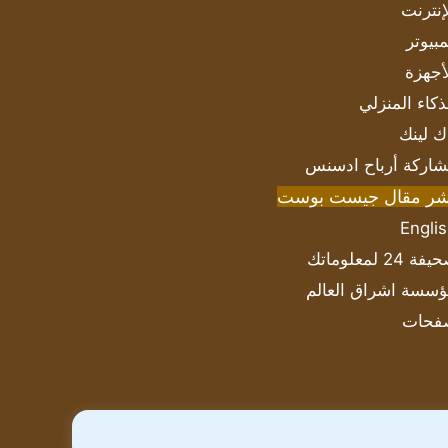
إنترنت
بيوتر
أجهزة
ذكاء المنزلي
ك لينك
اركة أرباح ادسنس
شر مقال جيست بوست
Engli
ة 24 لمعلوماتك
سسة اشراق العالم
فحات