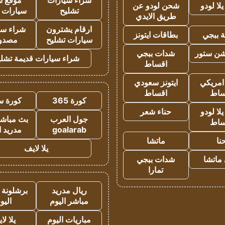
شراء سيارات
موقع ش
ا لودو
شحن لودو عن
تشليح
سيارات 
طريق الايدي
ارقام يشترون
شراء سي
 ببجي
بطاقات ايتونز
سيارات تشليح
مصدو
شن ستور
شدات ببجي
شراء سيارات قديمة تشلي
اقساط
 امريكي
ايتونز سعودي
ساط
اقساط
كورة 365
كورة س
ا لودو
حناء شعر
جول العرب
بث مباشر
ساط
goalarab
مدريد ا
نا
ماتشا
يلا لايف
ماتشا
شدات ببجي
تمارا
ريال مدريد
برشلونة 
مباشر اليوم
اليو
مباريات اليوم
يلا لا