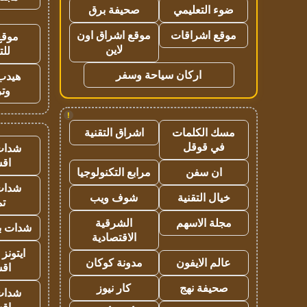
ضوء التعليمي
صحيفة برق
موقع اشراقات
موقع اشراق اون
موقع
لاين
للت
اركان سياحة وسفر
هيدب
وتر
!
مسك الكلمات
اشراق التقنية
في قوقل
شدات
اق
ان سفن
مرابع التكنولوجيا
شدات
خيال التقنية
شوف ويب
تم
مجلة الاسهم
الشرقية
شدات بب
الاقتصادية
ايتونز
عالم الايفون
مدونة كوكان
اق
صحيفة نهج
كار نيوز
شدات