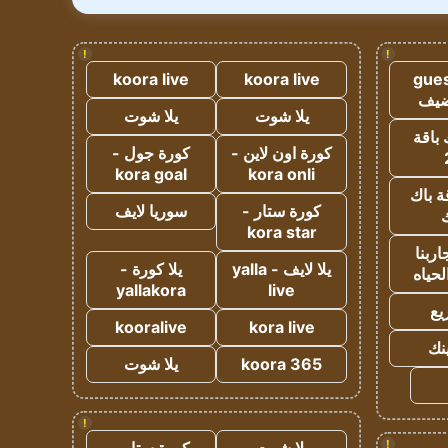
!
!
koora live
koora live
gues
ضيف
يلا شوت
يلا شوت
 باقة
كورة اون لاين -
كورة جول -
kora goal
kora onli
ة باك
كورة ستار -
سوريا لايف
ك
kora star
ربنا
يلا لايف - yalla
يلا كورة -
لحياه
yallakora
live
يع
kooralive
kora live
ينك
koora 365
يلا شوت
!
!