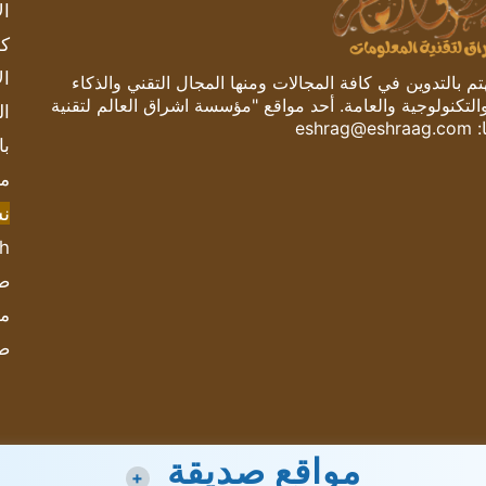
ال
كم
ال
 بالتدوين في كافة المجالات ومنها المجال التقني والذكاء
والتكنولوجية والعامة. أحد مواقع "مؤسسة اشراق العالم لتقنية
ال
:
eshrag@eshraag.com
با
مش
ن
sh
صحيف
مؤ
ص
مواقع صديقة
+