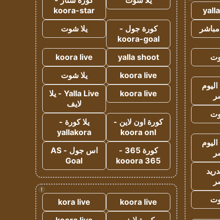
يلا شوت
كورة ستار -
koora-star
yall
مباشر
كورة جول -
يلا شوت
koora-goal
وت
yalla shoot
koora live
koora live
يلا شوت
اليوم
koora live
Yalla Live - يلا
ر
لايف
وت
كورة اون لاين -
يلا كورة -
yallakora
koora onl
اليوم
كورة 365 -
اس جول - AS
ر
Goal
kooora 365
دريد
ر
!
وت
kora live
koora live