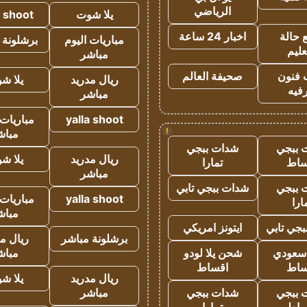
الرياضي
يلا شوت
a shoot
 حالة
اخبار 24 ساعة
مباريات اليوم
برشلونة 
عليم
مباشر
 فنون
صحيفة العالم
ريال مدريد
يلا ش
فيه
مباشر
yalla shoot
مباريات 
!
مباش
 ببجي
شدات ببجي
ريال مدريد
يلا ش
ساط
تمارا
مباشر
 ببجي
شدات ببجي تابي
yalla shoot
مباريات 
ارا
مباش
جي تابي
ايتونز امريكي
برشلونة مباشر
ريال م
 سعودي
شحن يلا لودو
مباش
ساط
اقساط
ريال مدريد
يلا ش
 ببجي
شدات ببجي
مباشر