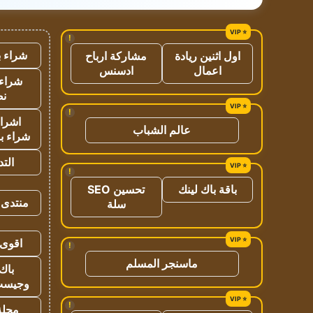
!
شراء ب
اول اثنين ريادة
مشاركة ارباح
اعمال
ادسنس
شراء 
نص
!
اشراق
عالم الشباب
شراء با
الت
!
باقة باك لينك
تحسين SEO
منتدى 
سلة
اقوى 
!
ماسنجر المسلم
باك 
وجيست
!
مجلة 