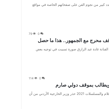
 متابعة بتجــرد: أشاد عدد كبير من نجوم الفن على صفحاتهم الخاصة في مواقع
79
0
قف محرج مع الجمهور.. هذا ما حصل
 متابعة بتجــرد: نشرت الفنانة غادة عبد الرازق صورة تسببت في توجيه بعض
114
0
 ويطالب بموقف دولي صارم
من صحيفة اشراق العالم 24:[ad_1] إعلان: شاهد أجمل الأفلام والمسلسلات 2021 حذر وزير الخارجية الأردني من أن