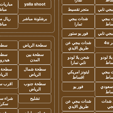
ساط
تمارا
yalla shoot
مباريات 
جي تابي
متجر تقسيط
مباش
 ببجي
شدات ببجي
برشلونة مباشر
ريال م
ساط
تمارا
مباش
جي تابي
فور يو ستور
4u
شدات ببجي عن
سطحة الرياض
سطح
طريق الايدي
سطحة بين
سطح
ا لودو
شحن يلا لودو
المدن
هيدرو
ساط
تابي تمارا
سطحة شمال
سطحة 
 ببجي
ايتونز امريكي
الرياض
الري
ساط
اقساط
سطحة جنوب
اقرب س
 سعودي
فور يو
الرياض
ساط
تشليح
شراء سي
شدات
شدات ببجي عن
سكرا
جي
طريق الايدي