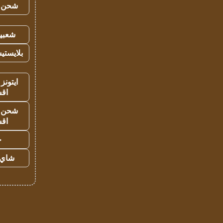
شحن يل
شعبية
بلايستي
ايتونز
اق
شحن يل
اق
ح
شاي 