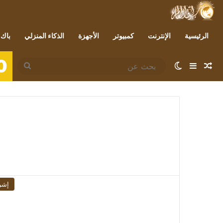
الرئيسية
الإنترنت
كمبيوتر
الأجهزة
الذكاء المنزلي
باك 
0
مقال عشوائي
إضافة عمود جانبي
الوضع المظلم
بحث
عن
إشر