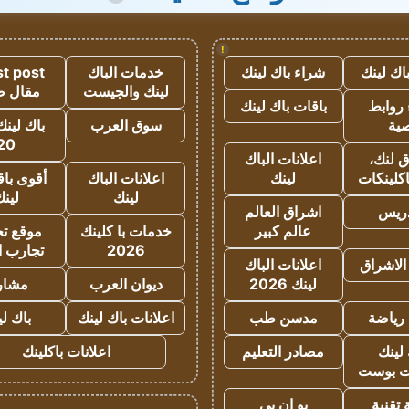
!
اك لينك
شراء باك لينك
خدمات الباك
t post
لينك والجيست
مقال 
روابط
باقات باك لينك
ية
سوق العرب
باك لينك
20
 لنك،
اعلانات الباك
كلينكات
لينك
اعلانات الباك
أقوى باق
لينك
لين
دريس
اشراق العالم
عالم كبير
خدمات با كلينك
موقع تجا
2026
تجارب ا
الاشراق
اعلانات الباك
لينك 2026
ديوان العرب
مشار
رياضة
مدسن طب
اعلانات باك لينك
باك ل
لينك
مصادر التعليم
اعلانات باكلينك
 بوست
تقنية
يو ان بي