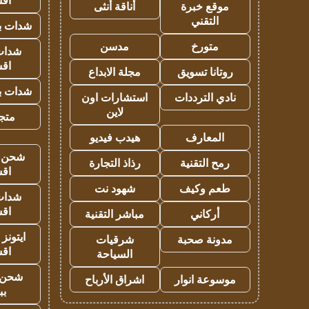
اق
موقع خبرة
أناقة أنثى
التقني
شدات بب
متورخ
مدسن
شدات
اق
روتانا تسويق
مجلة الابداع
شدات بب
نادي الترددات
استشارات اون
لاين
متجر 
المعارف
هيدب فيديو
شحن يل
رمح التقنية
رذاذ التجارة
اق
طعم وكيف
شهود نت
شدات
اق
أركاني
مباشر التقنية
ايتونز
مدونة صحبة
شرقيات
اق
السياحة
شحن 
موسوعة انوار
اشراق الأرباح
بب