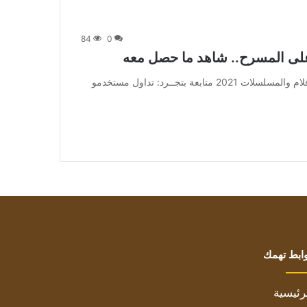
84
0
ى المسرح.. شاهد ما حصل معه
من صحيفة اشراق العالم 24:[ad_1] إعلان: شاهد أجمل الأفلام والمسلسلات 2021 متابعة بتجــرد: تداول مستخدمو
ابط تهمك
رئيسية