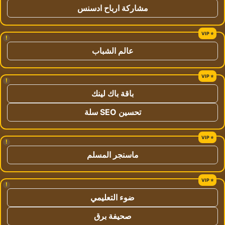
مشاركة ارباح ادسنس
!
عالم الشباب
!
باقة باك لينك
تحسين SEO سلة
!
ماسنجر المسلم
!
ضوء التعليمي
صحيفة برق