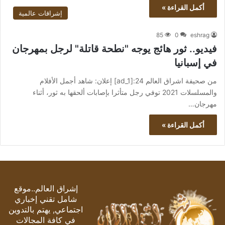
أكمل القراءة »
إشراقات عالمية
85
0
eshrag
فيديو.. ثور هائج يوجه "نطحة قاتلة" لرجل بمهرجان
في إسبانيا
من صحيفة اشراق العالم 24:[ad_1] إعلان: شاهد أجمل الأفلام
والمسلسلات 2021 توفي رجل متأثرا بإصابات ألحقها به ثور، أثناء
مهرجان…
أكمل القراءة »
إشراق العالم..موقع
شامل تقني إخباري
اجتماعي, يهتم بالتدوين
في كافة المجالات