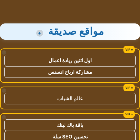
مواقع صديقة
+
!
اول اثنين ريادة اعمال
مشاركة ارباح ادسنس
!
عالم الشباب
!
باقة باك لينك
تحسين SEO سلة