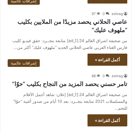
إشراقات عالمية
97
0
eshrag
عاصي الحلاني يحصد مزيدًا من الملايين بكليب
“ملهوف عليك”
من صحيفة اشراق العالم 24:[ad_1] متابعة بتجــرد: حقق فيديو كليب
فارس الغناء العربي عاصي الحلاني الجديد “ملهوف عليك” أكثر من…
أكمل القراءة »
إشراقات عالمية
88
0
eshrag
تامر حسني يحصد المزيد من النجاح بكليب “حوّا”
من صحيفة اشراق العالم 24:[ad_1] إعلان: شاهد أجمل الأفلام
والمسلسلات 2021 متابعة بتجــرد: بعد 10 أيام من صدور أغنية “حوّا”
للنجم…
أكمل القراءة »