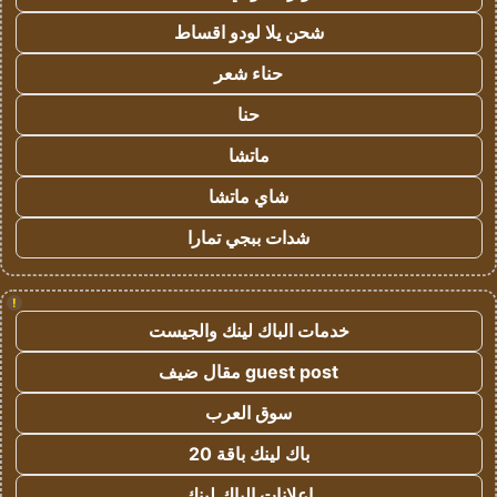
شحن يلا لودو اقساط
حناء شعر
حنا
ماتشا
شاي ماتشا
شدات ببجي تمارا
!
خدمات الباك لينك والجيست
guest post مقال ضيف
سوق العرب
باك لينك باقة 20
اعلانات الباك لينك