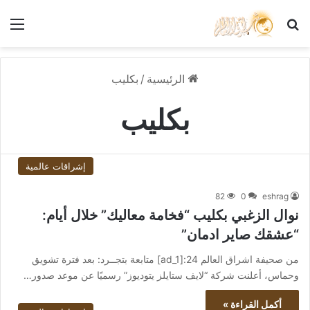
بحث عن
الق
الرئيسية
/
بكليب
بكليب
إشراقات عالمية
82
0
eshrag
نوال الزغبي بكليب “فخامة معاليك” خلال أيام:
“عشقك صاير ادمان”
من صحيفة اشراق العالم 24:[ad_1] متابعة بتجــرد: بعد فترة تشويق
وحماس، أعلنت شركة “لايف ستايلز يتوديوز” رسميًا عن موعد صدور…
أكمل القراءة »