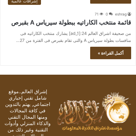
إشراقات عالمية
71
0
eshrag
قائمة منتخب الكاراتيه ببطولة سيرياس A بقبرص
من صحيفة اشراق العالم 24:[ad_1] يشارك منتخب الكاراتيه فى
منافسات بطولة سيرياس A والتى تقام بقبرص فى الفترة من 27…
أكمل القراءة »
إشراق العالم..موقع
شامل تقني إخباري
اجتماعي, يهتم بالتدوين
في كافة المجالات
ومنها المجال التقني
والذكاء المنزلي وأدوات
التقنية وغير ذلك من