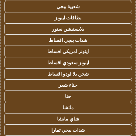
شعبية ببجي
بطاقات ايتونز
بلايستيشن ستور
شدات ببجي اقساط
ايتونز امريكي اقساط
ايتونز سعودي اقساط
شحن يلا لودو اقساط
حناء شعر
حنا
ماتشا
شاي ماتشا
شدات ببجي تمارا