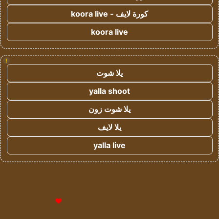
كورة لايف - koora live
koora live
!
يلا شوت
yalla shoot
يلا شوت زون
يلا لايف
yalla live
© حقوق النشر 2026، جميع الحقوق محفوظة لمؤسسة اشراق لتقنية
المعلومات- سجل تجاري رقم 1009094205 |
للإعلانات