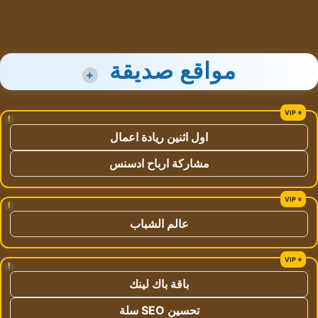
مواقع صديقة
+
!
اول اثنين ريادة اعمال
مشاركة ارباح ادسنس
!
عالم الشباب
!
باقة باك لينك
تحسين SEO سلة