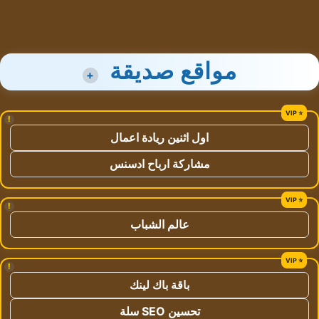
مواقع صديقة
+
!
اول اثنين ريادة اعمال
مشاركة ارباح ادسنس
!
عالم الشباب
!
باقة باك لينك
تحسين SEO سلة