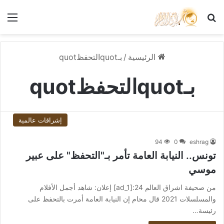
بحث عن
الق
الرئيسية
/
بـquotالتحفظquot
بـquotالتحفظquot
إشراقات عالمية
94
0
eshrag
تونس.. النيابة العامة تأمر بـ"التحفظ" على عبير
موسي
من صحيفة اشراق العالم 24:[ad_1] إعلان: شاهد أجمل الأفلام
والمسلسلات 2021 قال محام إن النيابة العامة أمرت بالتحفظ على
رئيسة…