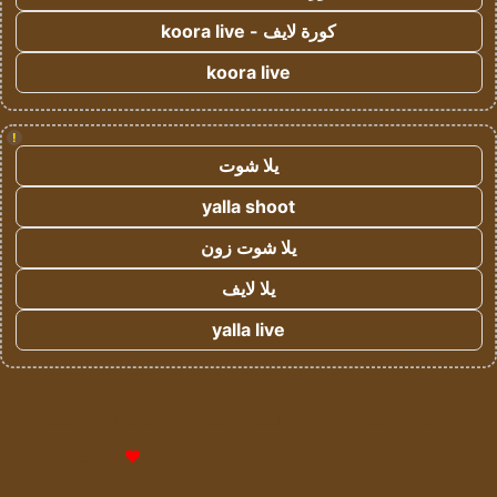
كورة لايف - koora live
koora live
!
يلا شوت
yalla shoot
يلا شوت زون
يلا لايف
yalla live
© حقوق النشر 2026، جميع الحقوق محفوظة لمؤسسة اشراق لتقنية
المعلومات- سجل تجاري رقم 1009094205 |
للإعلانات