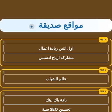
مواقع صديقة
+
!
اول اثنين ريادة اعمال
مشاركة ارباح ادسنس
!
عالم الشباب
!
باقة باك لينك
تحسين SEO سلة