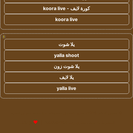
كورة لايف - koora live
koora live
!
يلا شوت
yalla shoot
يلا شوت زون
يلا لايف
yalla live
© حقوق النشر 2026، جميع الحقوق محفوظة لمؤسسة اشراق لتقنية
المعلومات- سجل تجاري رقم 1009094205 |
للإعلانات