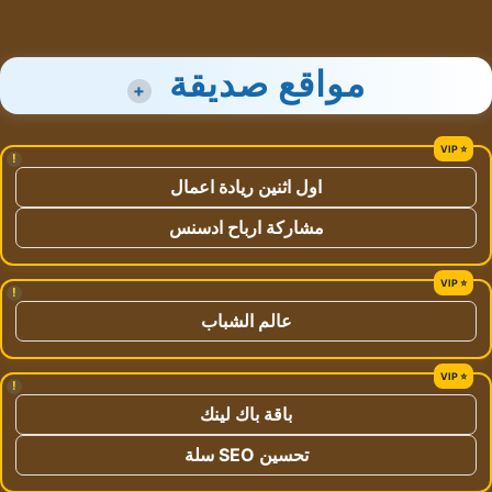
مواقع صديقة
+
!
اول اثنين ريادة اعمال
مشاركة ارباح ادسنس
!
عالم الشباب
!
باقة باك لينك
تحسين SEO سلة