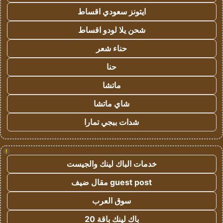
ايتونز سعودي اقساط
شحن يلا لودو اقساط
حناء شعر
حنا
ماتشا
شاي ماتشا
شدات ببجي تمارا
!
خدمات الباك لينك والجيست
guest post مقال ضيف
سوق العرب
باك لينك باقة 20