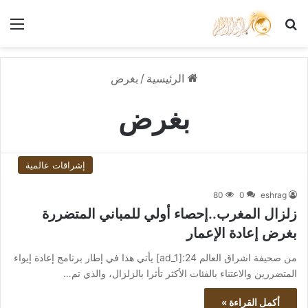
بحث عن
الق
الرئيسية
/
بغرض
بغرض
إشراقات عالمية
80
0
eshrag
زلزال المغرب..إحصاء أولي للمباني المتضررة
بغرض إعادة الإعمار
من صحيفة اشراق العالم 24:[ad_1] يأتي هذا في إطار برنامج إعادة إيواء
المتضررين والاعتناء بالفئات الأكثر تأثرا بالزلزال، والذي تم…
أكمل القراءة »