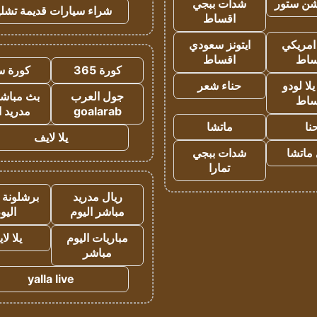
شن ستور
شدات ببجي
شراء سيارات قديمة تشلي
اقساط
 امريكي
ايتونز سعودي
ساط
اقساط
كورة 365
كورة س
ا لودو
حناء شعر
جول العرب
بث مباشر
ساط
goalarab
مدريد ا
نا
ماتشا
يلا لايف
ماتشا
شدات ببجي
تمارا
ريال مدريد
برشلونة 
مباشر اليوم
اليو
مباريات اليوم
يلا لا
مباشر
yalla live