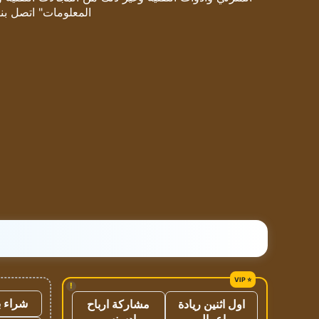
المعلومات" اتصل بنا
!
شراء ب
اول اثنين ريادة
مشاركة ارباح
اعمال
ادسنس