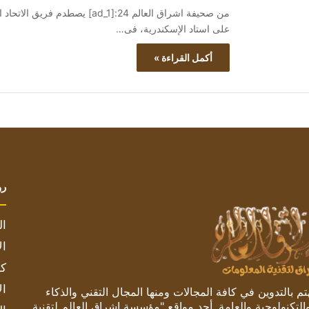
من صحيفة اشراق العالم 24:[ad_1]
على استاد الإسكندرية، فى…
أكمل القراءة »
رو
ال
ال
كم
ال
 بالتدوين في كافة المجالات ومنها المجال التقني والذكاء
والتكنولوجية والعامة. أحد مواقع "مؤسسة اشراق العالم لتقنية