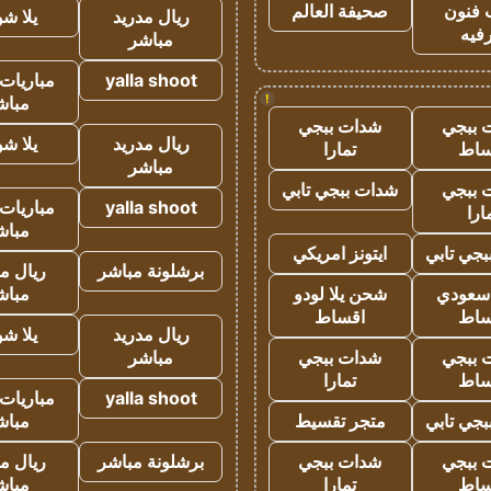
 فنون
صحيفة العالم
ريال مدريد
يلا ش
فيه
مباشر
yalla shoot
مباريات 
!
مباش
 ببجي
شدات ببجي
ريال مدريد
يلا ش
ساط
تمارا
مباشر
 ببجي
شدات ببجي تابي
yalla shoot
مباريات 
ارا
مباش
جي تابي
ايتونز امريكي
برشلونة مباشر
ريال م
 سعودي
شحن يلا لودو
مباش
ساط
اقساط
ريال مدريد
يلا ش
 ببجي
شدات ببجي
مباشر
ساط
تمارا
yalla shoot
مباريات 
جي تابي
متجر تقسيط
مباش
 ببجي
شدات ببجي
برشلونة مباشر
ريال م
ساط
تمارا
مباش