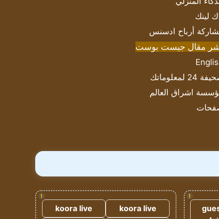
ذكاء المنزلي
ك لينك
اركة أرباح ادسنس
شر مقال جيست بوست
Engli
ة 24 لمعلوماتك
سسة اشراق العالم
فحات
!
!
koora live
koora live
gues
ضيف