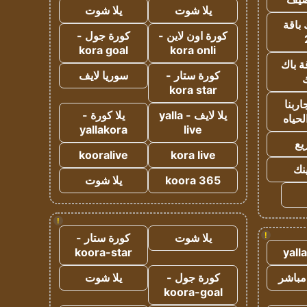
يلا شوت
يلا شوت
 باقة
كورة اون لاين -
كورة جول -
kora goal
kora onli
ة باك
كورة ستار -
سوريا لايف
ك
kora star
ربنا
يلا لايف - yalla
يلا كورة -
لحياه
yallakora
live
يع
kooralive
kora live
ينك
koora 365
يلا شوت
!
!
يلا شوت
كورة ستار -
koora-star
yall
مباشر
كورة جول -
يلا شوت
koora-goal