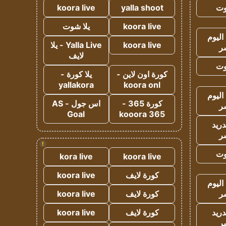
وت
yalla shoot
koora live
koora live
يلا شوت
اليوم
koora live
Yalla Live - يلا
ر
لايف
وت
كورة اون لاين -
يلا كورة -
yallakora
koora onl
اليوم
كورة 365 -
اس جول - AS
ر
Goal
kooora 365
دريد
ر
!
وت
kora live
koora live
كورة لايف
koora live
اليوم
ر
كورة لايف
koora live
دريد
كورة لايف
koora live
ر