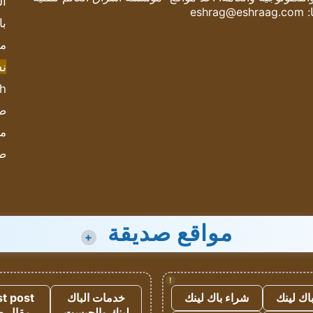
ال
:
eshrag@eshraag.com
با
مش
ن
sh
صحيف
مؤ
ص
مواقع صديقة
+
!
اك لينك
شراء باك لينك
خدمات الباك
t post
لينك والجيست
مقال 