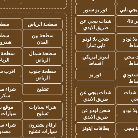
جي تابي
فور يو ستور
4u
شدات ببجي عن
سطحة الرياض
سطح
طريق الايدي
سطحة بين
سطح
ا لودو
شحن يلا لودو
المدن
هيدرو
ساط
تابي تمارا
سطحة شمال
سطحة 
 ببجي
ايتونز امريكي
الرياض
الري
ساط
اقساط
سطحة جنوب
اقرب س
 سعودي
فور يو
الرياض
ساط
تشليح
شراء سي
شدات
شدات ببجي عن
سكرا
جي
طريق الايدي
شراء سيارات
موقع ش
ا لودو
شحن لودو عن
تشليح
سيارات 
طريق الايدي
ارقام يشترون
شراء سي
 ببجي
بطاقات ايتونز
سيارات تشليح
مصدو