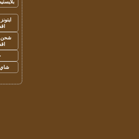
بلايستي
ايتونز
اق
شحن يل
اق
ح
شاي 