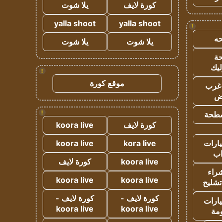
كورة لايف
يلا شوت
yalla shoot
yalla shoot
!
ه
يلا شوت
يلا شوت
ة
ليك
!
موقع كورة
غرب
اض
!
طحة
كورة لايف
koora live
ارات
kora live
koora live
ب
koora live
كورة لايف
راء
koora live
koora live
تشليح
كورة لايف -
كورة لايف -
ارات
koora live
koora live
مة