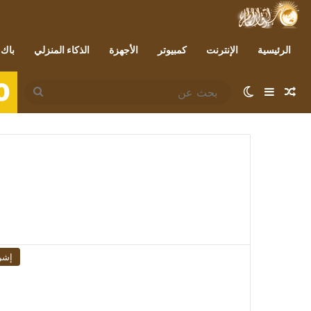
الرئيسية
الإنترنت
كمبيوتر
الأجهزة
الذكاء المنزلي
باك 
0
مقال عشوائي
إضافة عمود جانبي
الوضع المظلم
بحث
عن
إشر