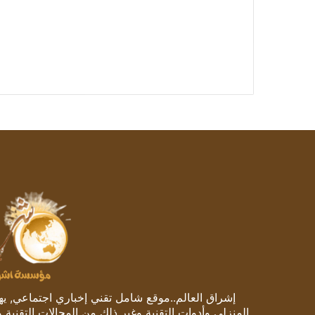
إشراق العالم..موقع شامل تقني إخباري اجتماعي, يهتم
المنزلي وأدوات التقنية وغير ذلك من المجالات التقنية 