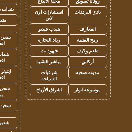
روتانا تسويق
مجلة الابداع
شدات بب
نادي الترددات
استشارات اون
لاين
متجر 
المعارف
هيدب فيديو
شحن يل
رمح التقنية
رذاذ التجارة
اق
طعم وكيف
شهود نت
شدات
اق
أركاني
مباشر التقنية
ايتونز
مدونة صحبة
شرقيات
اق
السياحة
شحن 
موسوعة انوار
اشراق الأرباح
بب
شحن يل
شعبية