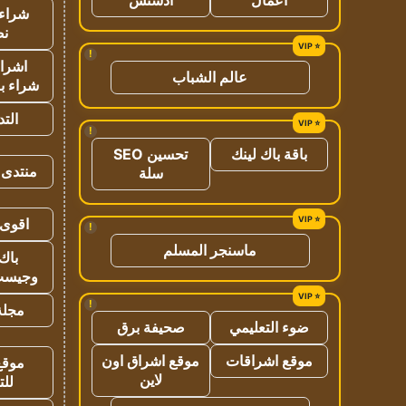
شراء 
نص
!
اشراق
عالم الشباب
شراء با
الت
!
باقة باك لينك
تحسين SEO
منتدى 
سلة
اقوى 
!
ماسنجر المسلم
باك 
وجيست
!
مجلة 
ضوء التعليمي
صحيفة برق
موقع اشراقات
موقع اشراق اون
موقع
لاين
للت