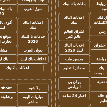
روابط
باقات باك لينك
ية
سوق العرب
باك لينك
20
 لنك،
اعلانات الباك
كلينكات
لينك
اعلانات الباك
أقوى باق
لينك
لين
دريس
اشراق العالم
عالم كبير
خدمات با كلينك
موقع تجا
2026
تجارب ا
الاشراق
اعلانات الباك
لينك 2026
ديوان العرب
مشار
رياضة
مدسن طب
اعلانات باك لينك
باك ل
لينك
مصادر التعليم
اعلانات باكلينك
 بوست
تقنية
يو ان بي
الرياضي
يلا شوت
a shoot
 حالة
اخبار 24 ساعة
مباريات اليوم
برشلونة 
عليم
مباشر