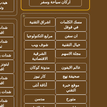
اركان سياحة وسفر
هيدب
وتر
!
مسك الكلمات
اشراق التقنية
في قوقل
شدات
اق
ان سفن
مرابع التكنولوجيا
شدات
خيال التقنية
شوف ويب
تم
مجلة الاسهم
الشرقية
شدات بب
الاقتصادية
ايتونز
عالم الايفون
مدونة كوكان
اق
صحيفة نهج
كار نيوز
شدات
اق
موقع خبرة
أناقة أنثى
التقني
شدات بب
متورخ
مدسن
شدات
اق