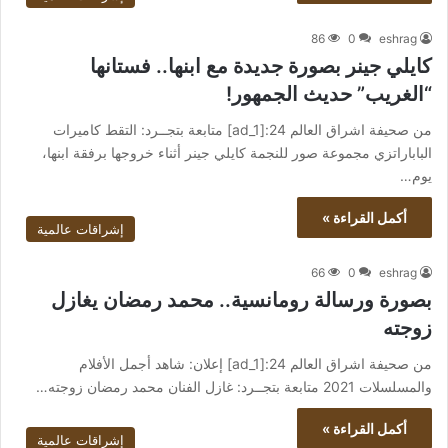
86
0
eshrag
كايلي جينر بصورة جديدة مع ابنها.. فستانها
“الغريب” حديث الجمهور!
من صحيفة اشراق العالم 24:[ad_1] متابعة بتجــرد: التقط كاميرات
الباباراتزي مجموعة صور للنجمة كايلي جينر أثناء خروجها برفقة ابنها،
يوم…
أكمل القراءة »
إشراقات عالمية
66
0
eshrag
بصورة ورسالة رومانسية.. محمد رمضان يغازل
زوجته
من صحيفة اشراق العالم 24:[ad_1] إعلان: شاهد أجمل الأفلام
والمسلسلات 2021 متابعة بتجــرد: غازل الفنان محمد رمضان زوجته…
أكمل القراءة »
إشراقات عالمية