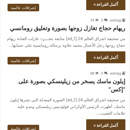
أكمل القراءة »
إشراقات عالمية
74
0
eshrag
ريهام حجاج تغازل زوجها بصورة وتعليق رومانسي
من صحيفة اشراق العالم 24:[ad_1] متابعة بتجـــرد: غازلت الفنانة ريهام
حجاج زوجها رجل الأعمال محمد حلاوة برسالة رومانسية على حسابها…
أكمل القراءة »
إشراقات عالمية
86
0
eshrag
إيلون ماسك يسخر من زيلينسكي بصورة على
"إكس"
من صحيفة اشراق العالم 24:[ad_1] الصورة المعدلة التي نشرها إيلون
ماسك، أظهرت الرئيس الأوكراني فولوديمير زيلينسكي وتبدو عليه
علامات الغضب،…
أكمل القراءة »
إشراقات عالمية