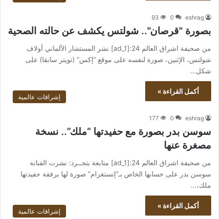
93
0
eshrag
بصورة "قرصان".. شولتس يكشف عن حالته الصحية
من صحيفة اشراق العالم 24:[ad_1] نشر المستشار الألماني أولاف
شولتس، الإثنين، صورة لنفسه على موقع “إكس” (تويتر سابقا) على
شكل…
أكمل القراءة »
إشراقات عالمية
177
0
eshrag
سوسن بدر بصورة مع حفيدتها “ملك”.. نسخة
مصغرة عنها
من صحيفة اشراق العالم 24:[ad_1] متابعة بتجــرد: نشرت الفنانة
سوسن بدر على حسابها الخاص بـ”إنستغرام” صورة لها برفقة حفيدتها
ملك،…
أكمل القراءة »
إشراقات عالمية