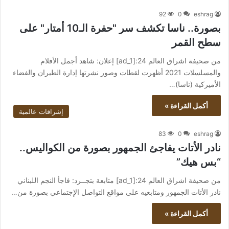
92
0
eshrag
بصورة.. ناسا تكشف سر "حفرة الـ10 أمتار" على
سطح القمر
من صحيفة اشراق العالم 24:[ad_1] إعلان: شاهد أجمل الأفلام
والمسلسلات 2021 أظهرت لقطات وصور نشرتها إدارة الطيران والفضاء
الأميركية (ناسا)…
أكمل القراءة »
إشراقات عالمية
83
0
eshrag
نادر الأتات يفاجئ الجمهور بصورة من الكواليس..
“بس هيك”
من صحيفة اشراق العالم 24:[ad_1] متابعة بتجــرد: فاجأ النجم اللبناني
نادر الأتات الجمهور ومتابعيه على مواقع التواصل الإجتماعي بصورة من…
أكمل القراءة »