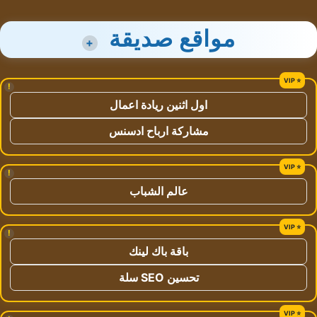
مواقع صديقة
+
!
اول اثنين ريادة اعمال
مشاركة ارباح ادسنس
!
عالم الشباب
!
باقة باك لينك
تحسين SEO سلة