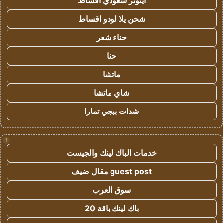
ايتونز سعودي اقساط
شحن يلا لودو اقساط
حناء شعر
حنا
ماتشا
شاي ماتشا
شدات ببجي تمارا
!
خدمات الباك لينك والجيست
guest post مقال ضيف
سوق العرب
باك لينك باقة 20