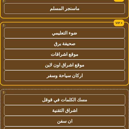
!
ماسنجر المسلم
!
ضوء التعليمي
صحيفة برق
موقع اشراقات
موقع اشراق اون لاين
اركان سياحة وسفر
!
مسك الكلمات في قوقل
اشراق التقنية
ان سفن