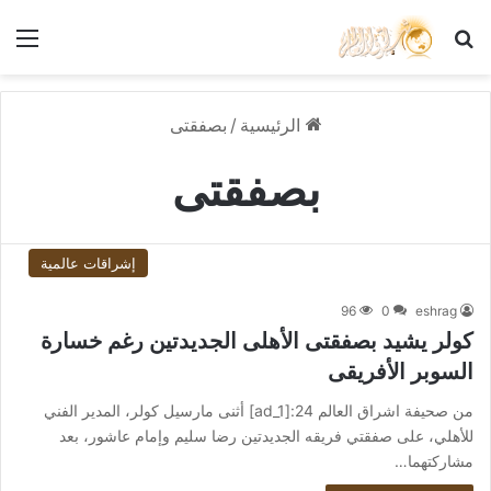
بحث عن
الق
الرئيسية
/
بصفقتى
بصفقتى
إشراقات عالمية
96
0
eshrag
كولر يشيد بصفقتى الأهلى الجديدتين رغم خسارة
السوبر الأفريقى
من صحيفة اشراق العالم 24:[ad_1] أثنى مارسيل كولر، المدير الفني
للأهلي، على صفقتي فريقه الجديدتين رضا سليم وإمام عاشور، بعد
مشاركتهما…