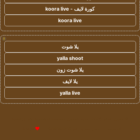
كورة لايف - koora live
koora live
!
يلا شوت
yalla shoot
يلا شوت زون
يلا لايف
yalla live
© حقوق النشر 2026، جميع الحقوق محفوظة لمؤسسة اشراق لتقنية
المعلومات- سجل تجاري رقم 1009094205 |
للإعلانات