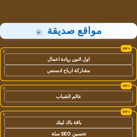
مواقع صديقة
+
!
اول اثنين ريادة اعمال
مشاركة ارباح ادسنس
!
عالم الشباب
!
باقة باك لينك
تحسين SEO سلة