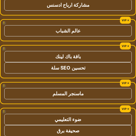
مشاركة ارباح ادسنس
!
عالم الشباب
!
باقة باك لينك
تحسين SEO سلة
!
ماسنجر المسلم
!
ضوء التعليمي
صحيفة برق