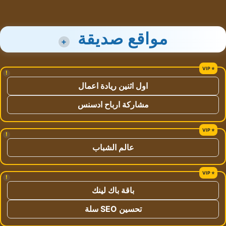
مواقع صديقة
+
!
اول اثنين ريادة اعمال
مشاركة ارباح ادسنس
!
عالم الشباب
!
باقة باك لينك
تحسين SEO سلة