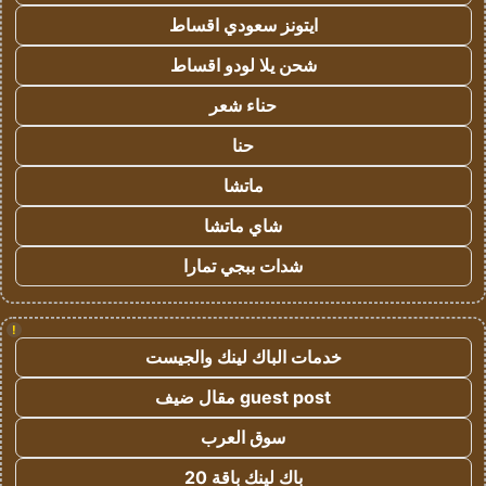
ايتونز سعودي اقساط
شحن يلا لودو اقساط
حناء شعر
حنا
ماتشا
شاي ماتشا
شدات ببجي تمارا
!
خدمات الباك لينك والجيست
guest post مقال ضيف
سوق العرب
باك لينك باقة 20