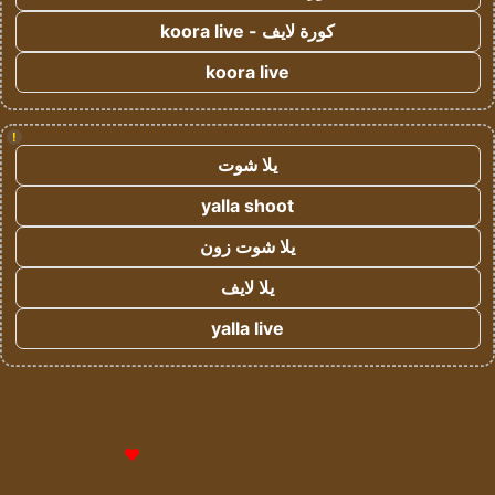
كورة لايف - koora live
koora live
!
يلا شوت
yalla shoot
يلا شوت زون
يلا لايف
yalla live
© حقوق النشر 2026، جميع الحقوق محفوظة لمؤسسة اشراق لتقنية
المعلومات- سجل تجاري رقم 1009094205 |
للإعلانات