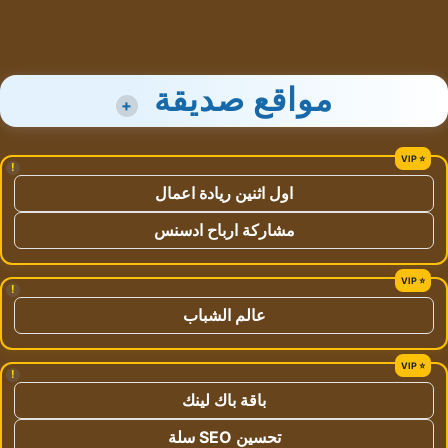
مواقع صديقة
+
!
اول اثنين ريادة اعمال
مشاركة ارباح ادسنس
!
عالم الشباب
!
باقة باك لينك
تحسين SEO سلة