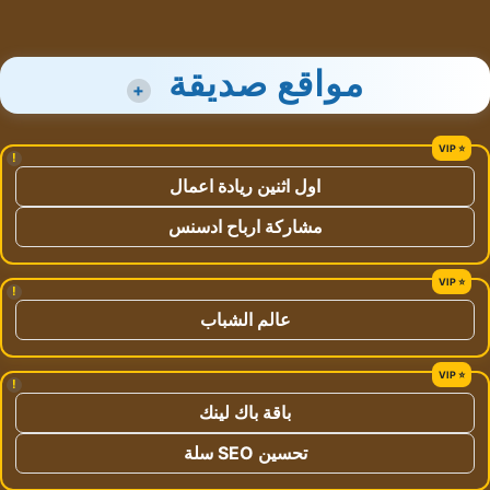
مواقع صديقة
+
!
اول اثنين ريادة اعمال
مشاركة ارباح ادسنس
!
عالم الشباب
!
باقة باك لينك
تحسين SEO سلة