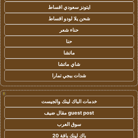
ايتونز سعودي اقساط
شحن يلا لودو اقساط
حناء شعر
حنا
ماتشا
شاي ماتشا
شدات ببجي تمارا
!
خدمات الباك لينك والجيست
guest post مقال ضيف
سوق العرب
باك لينك باقة 20