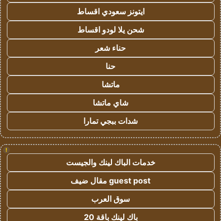
ايتونز سعودي اقساط
شحن يلا لودو اقساط
حناء شعر
حنا
ماتشا
شاي ماتشا
شدات ببجي تمارا
!
خدمات الباك لينك والجيست
guest post مقال ضيف
سوق العرب
باك لينك باقة 20