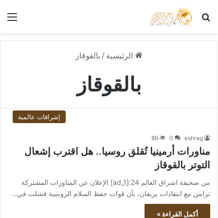
بحث عن
الق
الرئيسية
/
بالقوقاز
بالقوقاز
إشراقات عالمية
89
0
eshrag
مناورات أرمينيا تُقلق روسيا.. هل اقترب إشعال
التوتر بالقوقاز
من صحيفة اشراق العالم 24:[ad_1] الإعلان عن المناورات المشتركة
تزامن مع انتقادات يريفان، بأن قوات حفظ السلام الروسية فشلت في…
أكمل القراءة »