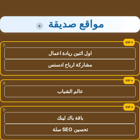
مواقع صديقة
+
!
اول اثنين ريادة اعمال
مشاركة ارباح ادسنس
!
عالم الشباب
!
باقة باك لينك
تحسين SEO سلة