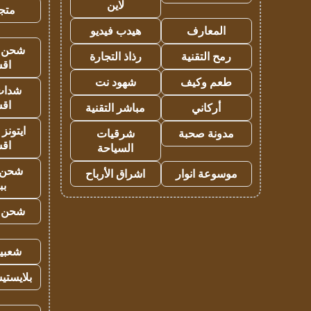
لاين
متجر 
المعارف
هيدب فيديو
شحن يل
رمح التقنية
رذاذ التجارة
اق
طعم وكيف
شهود نت
شدات
اق
أركاني
مباشر التقنية
ايتونز
مدونة صحبة
شرقيات
اق
السياحة
شحن 
موسوعة انوار
اشراق الأرباح
بب
شحن يل
شعبية
بلايستي