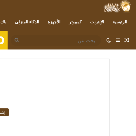
الرئيسية
الإنترنت
كمبيوتر
الأجهزة
الذكاء المنزلي
باك 
0
مقال عشوائي
إضافة عمود جانبي
الوضع المظلم
بحث
عن
إشر