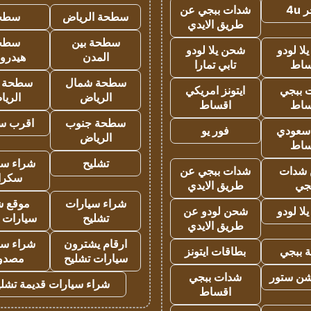
4u
شدات ببجي عن
سطحة الرياض
سطح
طريق الايدي
سطحة بين
سطح
ا لودو
شحن يلا لودو
المدن
هيدرو
ساط
تابي تمارا
سطحة شمال
سطحة 
 ببجي
ايتونز امريكي
الرياض
الري
ساط
اقساط
سطحة جنوب
اقرب س
 سعودي
فور يو
الرياض
ساط
تشليح
شراء سي
شدات
شدات ببجي عن
سكرا
جي
طريق الايدي
شراء سيارات
موقع ش
ا لودو
شحن لودو عن
تشليح
سيارات 
طريق الايدي
ارقام يشترون
شراء سي
 ببجي
بطاقات ايتونز
سيارات تشليح
مصدو
شن ستور
شدات ببجي
شراء سيارات قديمة تشلي
اقساط