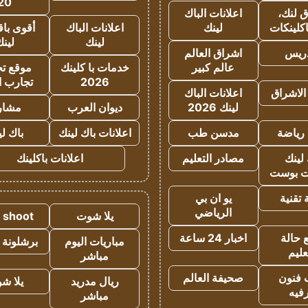
20
 لنك،
اعلانات الباك
كلينكات
لينك
اعلانات الباك
أقوى باق
لينك
لين
دريس
اشراق العالم
عالم كبير
خدمات با كلينك
موقع تجا
2026
تجارب ا
الاشراق
اعلانات الباك
لينك 2026
ديوان العرب
مشار
رياضة
مدسن طب
اعلانات باك لينك
باك ل
لينك
مصادر التعليم
اعلانات باكلينك
 بوست
تقنية
يو ان بي
الرياضي
يلا شوت
a shoot
 حالة
اخبار 24 ساعة
مباريات اليوم
برشلونة 
عليم
مباشر
 فنون
صحيفة العالم
ريال مدريد
يلا ش
فيه
مباشر