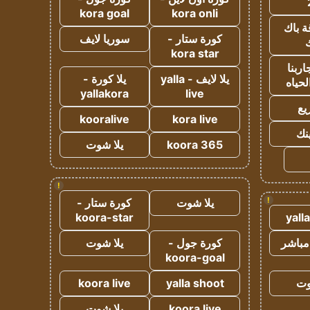
kora goal
kora onli
ة باك
كورة ستار -
سوريا لايف
ك
kora star
ربنا
يلا لايف - yalla
يلا كورة -
لحياه
yallakora
live
يع
kooralive
kora live
ينك
koora 365
يلا شوت
!
!
يلا شوت
كورة ستار -
koora-star
yall
مباشر
كورة جول -
يلا شوت
koora-goal
وت
yalla shoot
koora live
koora live
يلا شوت