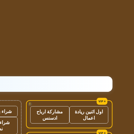
!
شراء ب
اول اثنين ريادة
مشاركة ارباح
اعمال
ادسنس
شراء 
نص