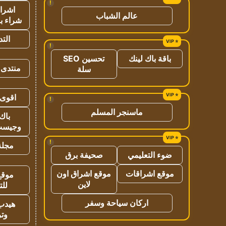
!
اشراق
عالم الشباب
شراء با
الت
!
باقة باك لينك
تحسين SEO
منتدى 
سلة
اقوى 
!
ماسنجر المسلم
باك 
وجيست
!
مجلة 
ضوء التعليمي
صحيفة برق
موقع اشراقات
موقع اشراق اون
موقع
لاين
للت
اركان سياحة وسفر
هيدب
وتر