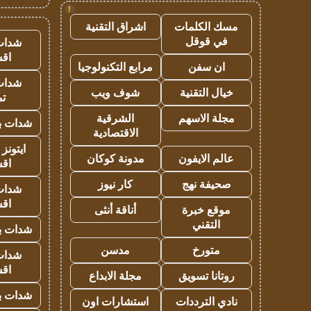
!
مسك الكلمات
اشراق التقنية
في قوقل
شدات
اق
ان سفن
مرابع التكنولوجيا
شدات
خيال التقنية
شوف ويب
تم
مجلة الاسهم
الشرقية
شدات بب
الاقتصادية
ايتونز
عالم الايفون
مدونة كوكان
اق
صحيفة نهج
كار نيوز
شدات
اق
موقع خبرة
أناقة أنثى
التقني
شدات بب
متورخ
مدسن
شدات
اق
روتانا تسويق
مجلة الابداع
شدات بب
نادي الترددات
استشارات اون