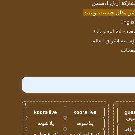
اركة أرباح ادسنس
شر مقال جيست بوست
Engli
ة 24 لمعلوماتك
سسة اشراق العالم
فحات
!
!
koora live
koora live
gues
ضيف
يلا شوت
يلا شوت
 باقة
كورة اون لاين -
كورة جول -