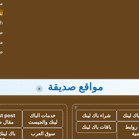
مش
ن
sh
صحيف
مؤ
ص
مواقع صديقة
+
!
اك لينك
شراء باك لينك
خدمات الباك
t post
لينك والجيست
مقال 
روابط
باقات باك لينك
ية
سوق العرب
باك لينك