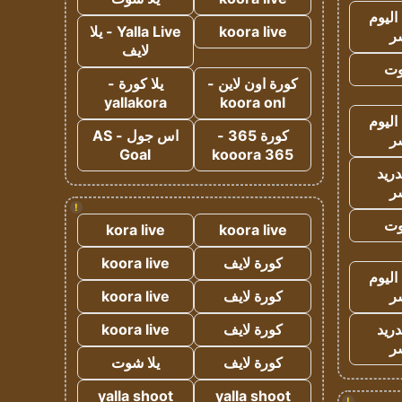
اليوم
koora live
Yalla Live - يلا
ر
لايف
وت
كورة اون لاين -
يلا كورة -
yallakora
koora onl
اليوم
كورة 365 -
اس جول - AS
ر
Goal
kooora 365
دريد
ر
!
وت
kora live
koora live
كورة لايف
koora live
اليوم
ر
كورة لايف
koora live
دريد
كورة لايف
koora live
ر
كورة لايف
يلا شوت
yalla shoot
yalla shoot
!