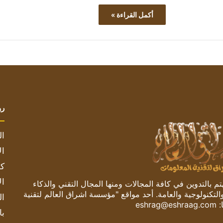
أكمل القراءة »
رو
ال
ال
كم
ال
 بالتدوين في كافة المجالات ومنها المجال التقني والذكاء
والتكنولوجية والعامة. أحد مواقع "مؤسسة اشراق العالم لتقنية
ال
:
eshrag@eshraag.com
با