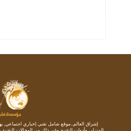
إشراق العالم..موقع شامل تقني إخباري اجتماعي, يهتم
المنزلي وأدوات التقنية وغير ذلك من المجالات التقنية 