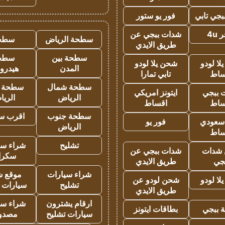
جي تابي
فور يو ستور
4u
شدات ببجي عن
سطحة الرياض
سطح
طريق الايدي
سطحة بين
سطح
ا لودو
شحن يلا لودو
المدن
هيدرو
ساط
تابي تمارا
سطحة شمال
سطحة 
 ببجي
ايتونز امريكي
الرياض
الري
ساط
اقساط
سطحة جنوب
اقرب س
 سعودي
فور يو
الرياض
ساط
تشليح
شراء سي
شدات
شدات ببجي عن
سكرا
جي
طريق الايدي
شراء سيارات
موقع ش
ا لودو
شحن لودو عن
تشليح
سيارات 
طريق الايدي
ارقام يشترون
شراء سي
 ببجي
بطاقات ايتونز
سيارات تشليح
مصدو