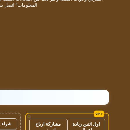
المعلومات" اتصل بنا
!
شراء ب
اول اثنين ريادة
مشاركة ارباح
اعمال
ادسنس