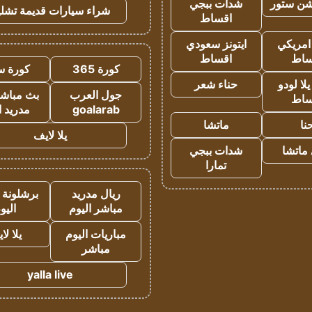
شن ستور
شدات ببجي
شراء سيارات قديمة تشلي
اقساط
 امريكي
ايتونز سعودي
ساط
اقساط
كورة 365
كورة س
ا لودو
حناء شعر
جول العرب
بث مباشر
ساط
goalarab
مدريد ا
نا
ماتشا
يلا لايف
ماتشا
شدات ببجي
تمارا
ريال مدريد
برشلونة 
مباشر اليوم
اليو
مباريات اليوم
يلا لا
مباشر
yalla live