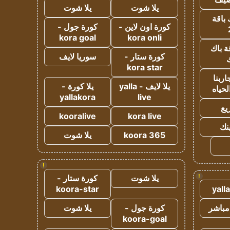
يلا شوت
يلا شوت
 باقة
كورة اون لاين -
كورة جول -
kora goal
kora onli
ة باك
كورة ستار -
سوريا لايف
ك
kora star
ربنا
يلا لايف - yalla
يلا كورة -
لحياه
yallakora
live
يع
kooralive
kora live
ينك
koora 365
يلا شوت
!
!
يلا شوت
كورة ستار -
koora-star
yall
مباشر
كورة جول -
يلا شوت
koora-goal