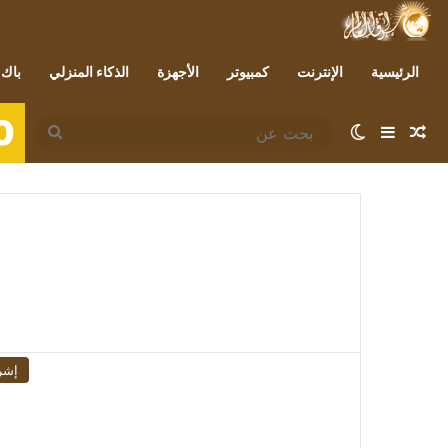
الرئيسية
الإنترنت
كمبيوتر
الأجهزة
الذكاء المنزلي
باك 
0
مقال عشوائي
إضافة عمود جانبي
الوضع المظلم
بحث
عن
إشر