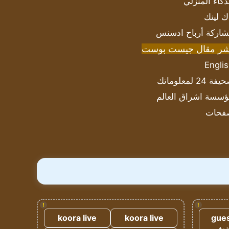
ذكاء المنزلي
ك لينك
اركة أرباح ادسنس
شر مقال جيست بوست
Engli
ة 24 لمعلوماتك
سسة اشراق العالم
فحات
!
!
koora live
koora live
gues
ضيف