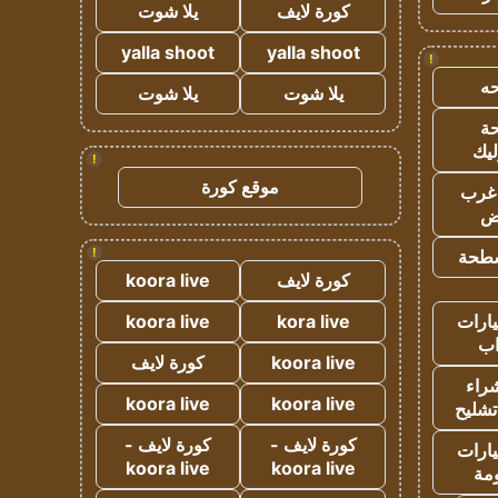
كورة لايف
يلا شوت
yalla shoot
yalla shoot
!
ه
يلا شوت
يلا شوت
ة
ليك
!
موقع كورة
غرب
اض
!
طحة
كورة لايف
koora live
ارات
kora live
koora live
ب
koora live
كورة لايف
راء
koora live
koora live
تشليح
كورة لايف -
كورة لايف -
ارات
koora live
koora live
مة