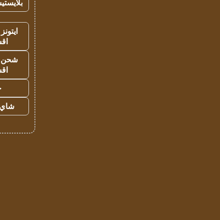
بلايستي
ايتونز
اق
شحن يل
اق
ح
شاي 