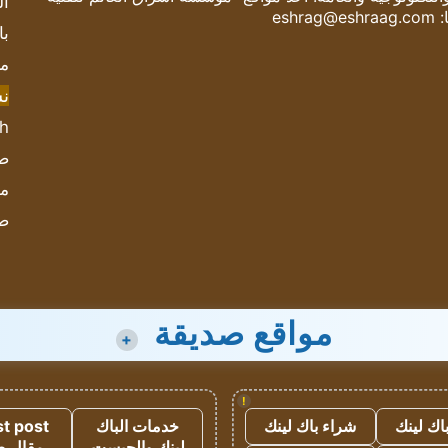
ال
:
eshrag@eshraag.com
با
مش
ن
sh
صحيف
مؤ
ص
مواقع صديقة
+
!
اك لينك
شراء باك لينك
خدمات الباك
t post
لينك والجيست
مقال 