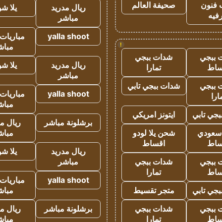
 فنون
صحيفة العالم
ريال مدريد
يلا ش
فيه
مباشر
yalla shoot
مباريات 
!
مباش
 ببجي
شدات ببجي
ريال مدريد
يلا ش
ساط
تمارا
مباشر
 ببجي
شدات ببجي تابي
yalla shoot
مباريات 
ارا
مباش
جي تابي
ايتونز امريكي
برشلونة مباشر
ريال م
 سعودي
شحن يلا لودو
مباش
ساط
اقساط
ريال مدريد
يلا ش
 ببجي
شدات ببجي
مباشر
ساط
تمارا
yalla shoot
مباريات 
جي تابي
متجر تقسيط
مباش
 ببجي
شدات ببجي
برشلونة مباشر
ريال م
ساط
تمارا
مباش