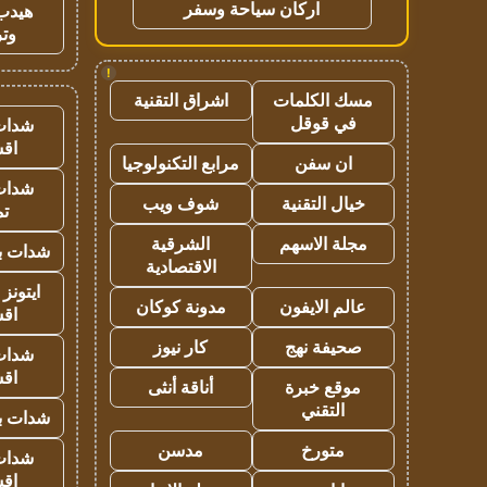
اركان سياحة وسفر
هيدب
وتر
!
مسك الكلمات
اشراق التقنية
في قوقل
شدات
اق
ان سفن
مرابع التكنولوجيا
شدات
خيال التقنية
شوف ويب
تم
مجلة الاسهم
الشرقية
شدات بب
الاقتصادية
ايتونز
عالم الايفون
مدونة كوكان
اق
صحيفة نهج
كار نيوز
شدات
اق
موقع خبرة
أناقة أنثى
التقني
شدات بب
متورخ
مدسن
شدات
اق