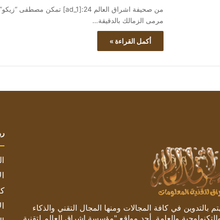
من صحيفة اشراق العالم 24:[ad_1
مرمى الزمالك بالدقيقة…
أكمل القراءة »
رو
ال
ال
كم
ال
 بالتدوين في كافة المجالات ومنها المجال التقني والذكاء
والتكنولوجية والعامة. أحد مواقع "مؤسسة اشراق العالم لتقنية