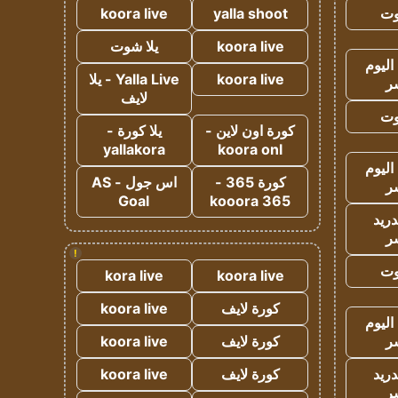
وت
yalla shoot
koora live
koora live
يلا شوت
اليوم
koora live
Yalla Live - يلا
ر
لايف
وت
كورة اون لاين -
يلا كورة -
yallakora
koora onl
اليوم
كورة 365 -
اس جول - AS
ر
Goal
kooora 365
دريد
ر
!
وت
kora live
koora live
كورة لايف
koora live
اليوم
ر
كورة لايف
koora live
دريد
كورة لايف
koora live
ر