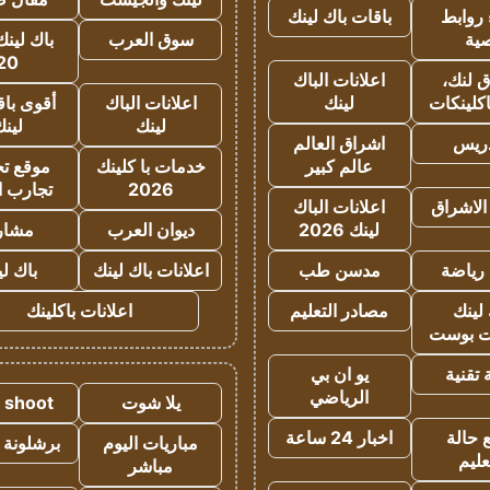
روابط
باقات باك لينك
ية
سوق العرب
باك لينك
20
 لنك،
اعلانات الباك
كلينكات
لينك
اعلانات الباك
أقوى باق
لينك
لين
دريس
اشراق العالم
عالم كبير
خدمات با كلينك
موقع تجا
2026
تجارب ا
الاشراق
اعلانات الباك
لينك 2026
ديوان العرب
مشار
رياضة
مدسن طب
اعلانات باك لينك
باك ل
لينك
مصادر التعليم
اعلانات باكلينك
 بوست
تقنية
يو ان بي
الرياضي
يلا شوت
a shoot
 حالة
اخبار 24 ساعة
مباريات اليوم
برشلونة 
عليم
مباشر