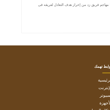
] تمكن مصطفى “زيكو” مهاجم فريق زد من إحراز هدف التعادل لفريقه فى
ابط تهمك
رئيسية
إنترنت
بيوتر
أجهزة