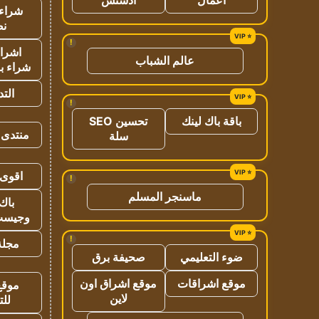
شراء 
نص
!
اشراق
عالم الشباب
شراء با
الت
!
باقة باك لينك
تحسين SEO
منتدى 
سلة
اقوى 
!
ماسنجر المسلم
باك 
وجيست
!
مجلة 
ضوء التعليمي
صحيفة برق
موقع اشراقات
موقع اشراق اون
موقع
لاين
للت