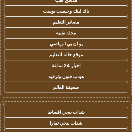
مدسن طب
باك لينك وجيست بوست
مصادر التعليم
مجلة تقنية
يو ان بي الرياضي
موقع حالة للتعليم
اخبار 24 ساعة
هيدب فنون وترفيه
صحيفة العالم
!
شدات ببجي اقساط
شدات ببجي تمارا