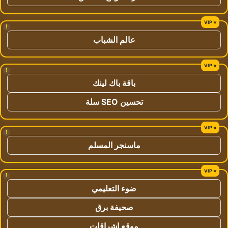
!
عالم الشباب
!
باقة باك لينك
تحسين SEO سلة
!
ماسنجر المسلم
!
ضوء التعليمي
صحيفة برق
موقع اشراقات