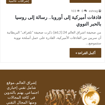
إشراقات عالمية
103
0
eshrag
قاذفات أميركية إلى أوروبا.. رسالة إلى روسيا
بالحبر النووي
من صحيفة اشراق العالم 24:[ad_1] ذكرت صحيفة “تلغراف” البريطانية
أن سربين من القاذفات الأميركية، القادرة على حمل أسلحة نووية
ستتموضع…
أكمل القراءة »
إشراق العالم..موقع
شامل تقني إخباري
اجتماعي, يهتم بالتدوين
في كافة المجالات
ومنها المجال التقني