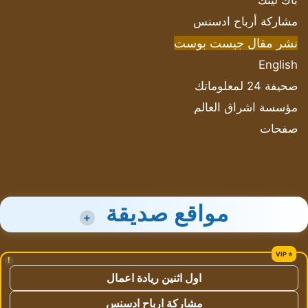
باك لينك
مشاركة أرباح ادسنس
نشر مقال جيست بوست
English
صحيفة 24 لمعلوماتك
مؤسسة اشراق العالم
صفحات
مواقع صديقة
+
!
اول اثنين ريادة اعمال
مشاركة ارباح ادسنس