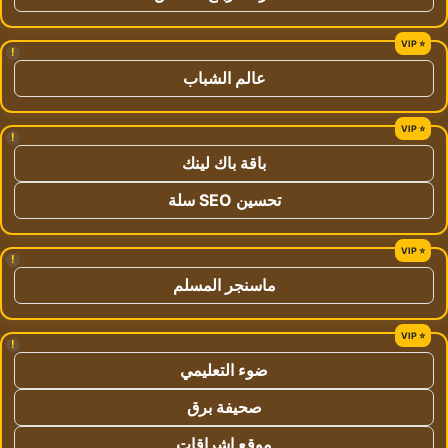
!
عالم الشباب
!
باقة باك لينك
تحسين SEO سلة
!
ماسنجر المسلم
!
ضوء التعليمي
صحيفة برق
موقع اشراقات