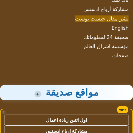
باك لينك
مشاركة أرباح ادسنس
نشر مقال جيست بوست
English
صحيفة 24 لمعلوماتك
مؤسسة اشراق العالم
صفحات
مواقع صديقة
+
!
اول اثنين ريادة اعمال
مشاركة ارباح ادسنس