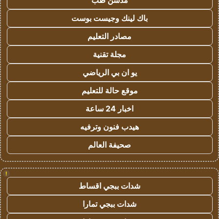
مدسن طب
باك لينك وجيست بوست
مصادر التعليم
مجلة تقنية
يو ان بي الرياضي
موقع حالة للتعليم
اخبار 24 ساعة
هيدب فنون وترفيه
صحيفة العالم
!
شدات ببجي اقساط
شدات ببجي تمارا