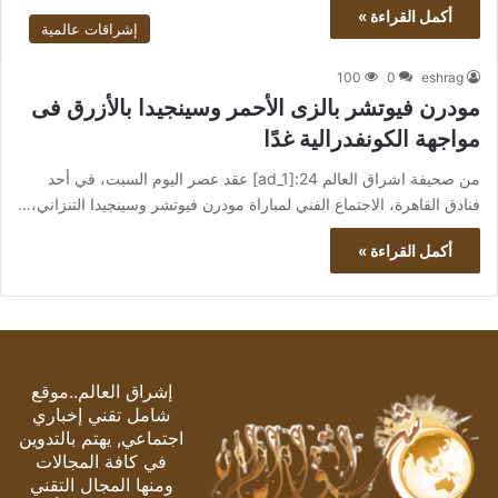
أكمل القراءة »
إشراقات عالمية
100
0
eshrag
مودرن فيوتشر بالزى الأحمر وسينجيدا بالأزرق فى
مواجهة الكونفدرالية غدًا
من صحيفة اشراق العالم 24:[ad_1] عقد عصر اليوم السبت، في أحد
فنادق القاهرة، الاجتماع الفني لمباراة مودرن فيوتشر وسينجيدا التنزاني،…
أكمل القراءة »
إشراق العالم..موقع
شامل تقني إخباري
اجتماعي, يهتم بالتدوين
في كافة المجالات
ومنها المجال التقني