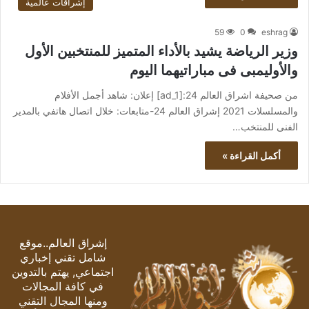
إشراقات عالمية
59
0
eshrag
وزير الرياضة يشيد بالأداء المتميز للمنتخبين الأول
والأوليمبى فى مباراتيهما اليوم
من صحيفة اشراق العالم 24:[ad_1] إعلان: شاهد أجمل الأفلام
والمسلسلات 2021 إشراق العالم 24-متابعات: خلال اتصال هاتفي بالمدير
الفنى للمنتخب…
أكمل القراءة »
إشراق العالم..موقع
شامل تقني إخباري
اجتماعي, يهتم بالتدوين
في كافة المجالات
ومنها المجال التقني