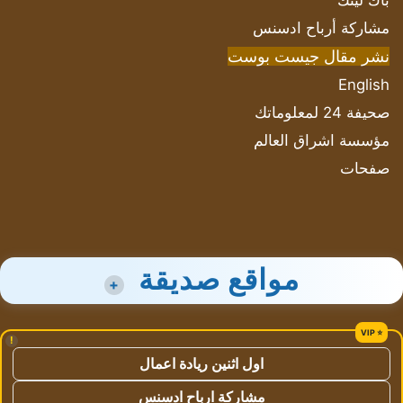
باك لينك
مشاركة أرباح ادسنس
نشر مقال جيست بوست
English
صحيفة 24 لمعلوماتك
مؤسسة اشراق العالم
صفحات
مواقع صديقة
+
!
اول اثنين ريادة اعمال
مشاركة ارباح ادسنس