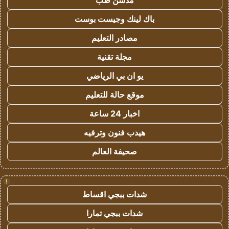
مدسن طب
باك لينك وجيست بوست
مصادر التعليم
مجلة تقنية
يو ان بي الرياضي
موقع حالة للتعليم
اخبار 24 ساعة
هيدب فنون وترفيه
صحيفة العالم
!
شدات ببجي اقساط
شدات ببجي تمارا