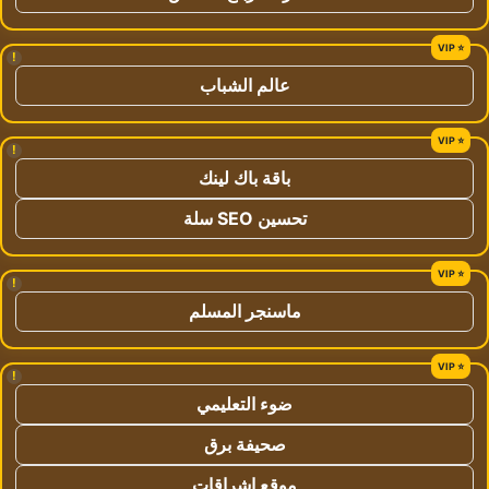
!
عالم الشباب
!
باقة باك لينك
تحسين SEO سلة
!
ماسنجر المسلم
!
ضوء التعليمي
صحيفة برق
موقع اشراقات