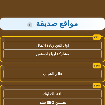
مواقع صديقة
+
!
اول اثنين ريادة اعمال
مشاركة ارباح ادسنس
!
عالم الشباب
!
باقة باك لينك
تحسين SEO سلة