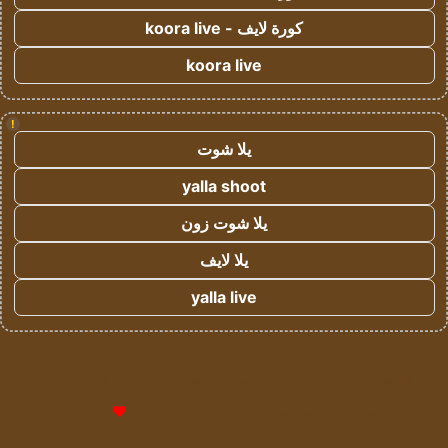
كورة لايف - koora live
koora live
!
يلا شوت
yalla shoot
يلا شوت زون
يلا لايف
yalla live
© حقوق النشر 2026، جميع الحقوق محفوظة لمؤسسة اشراق لتقنية
المعلومات- سجل تجاري رقم 1009094205 |
للإعلانات