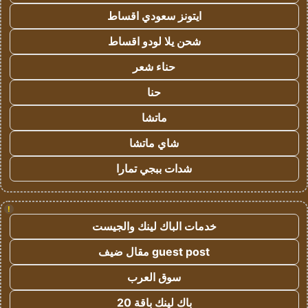
ايتونز سعودي اقساط
شحن يلا لودو اقساط
حناء شعر
حنا
ماتشا
شاي ماتشا
شدات ببجي تمارا
!
خدمات الباك لينك والجيست
guest post مقال ضيف
سوق العرب
باك لينك باقة 20