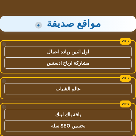
مواقع صديقة
+
!
اول اثنين ريادة اعمال
مشاركة ارباح ادسنس
!
عالم الشباب
!
باقة باك لينك
تحسين SEO سلة