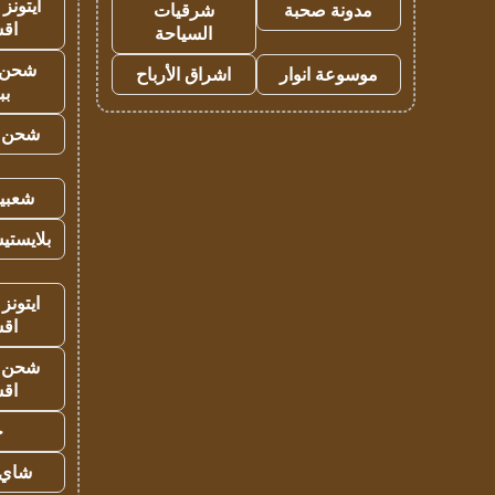
ايتونز
مدونة صحبة
شرقيات
اق
السياحة
شحن 
موسوعة انوار
اشراق الأرباح
بب
شحن يل
شعبية
بلايستي
ايتونز
اق
شحن يل
اق
ح
شاي 