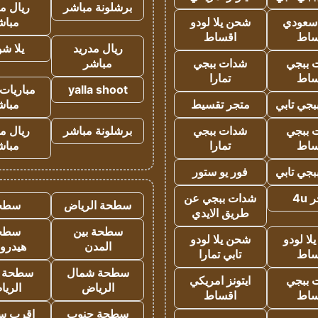
برشلونة مباشر
ريال م
 سعودي
شحن يلا لودو
مباش
ساط
اقساط
ريال مدريد
يلا ش
 ببجي
شدات ببجي
مباشر
ساط
تمارا
yalla shoot
مباريات 
جي تابي
متجر تقسيط
مباش
 ببجي
شدات ببجي
برشلونة مباشر
ريال م
ساط
تمارا
مباش
جي تابي
فور يو ستور
4u
شدات ببجي عن
سطحة الرياض
سطح
طريق الايدي
سطحة بين
سطح
ا لودو
شحن يلا لودو
المدن
هيدرو
ساط
تابي تمارا
سطحة شمال
سطحة 
 ببجي
ايتونز امريكي
الرياض
الري
ساط
اقساط
سطحة جنوب
اقرب س