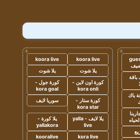
!
!
koora live
koora live
gues
ضيف
يلا شوت
يلا شوت
 باقة
كورة اون لاين -
كورة جول -
kora goal
kora onli
ة باك
كورة ستار -
سوريا لايف
ك
kora star
ربنا
يلا لايف - yalla
يلا كورة -
لحياه
yallakora
live
يع
kooralive
kora live