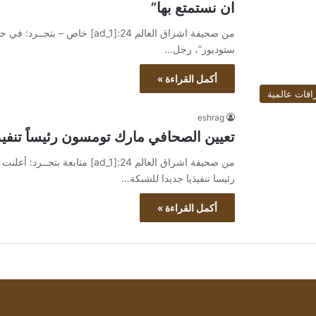
ان نستمتع بها”
من صحيفة اشراق العالم 24:[d_1
ستوديوز”، رجل…
أكمل القراءة »
اقات عالمية
eshrag
تعيين الصحافي مارك تومسون رئيساً تنفيذي
من صحيفة اشراق العالم 24:[ad_1
رئيسا تنفيذيا جديدا للشبكة…
أكمل القراءة »