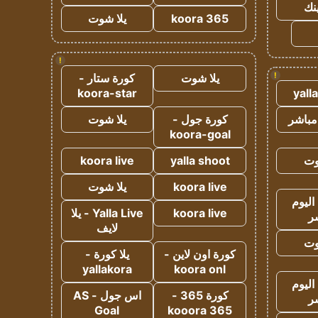
ينك
koora 365
يلا شوت
!
!
يلا شوت
كورة ستار -
koora-star
yall
مباشر
كورة جول -
يلا شوت
koora-goal
وت
yalla shoot
koora live
koora live
يلا شوت
اليوم
koora live
Yalla Live - يلا
ر
لايف
وت
كورة اون لاين -
يلا كورة -
yallakora
koora onl
اليوم
كورة 365 -
اس جول - AS
ر
Goal
kooora 365