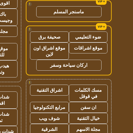
اقوى 
!
ماسنجر المسلم
باك 
وجيست
!
مجلة 
ضوء التعليمي
صحيفة برق
موقع اشراقات
موقع اشراق اون
موقع
لاين
للت
اركان سياحة وسفر
هيدب
وتر
!
مسك الكلمات
اشراق التقنية
في قوقل
شدات
اق
ان سفن
مرابع التكنولوجيا
شدات
خيال التقنية
شوف ويب
تم
مجلة الاسهم
الشرقية
شدات بب