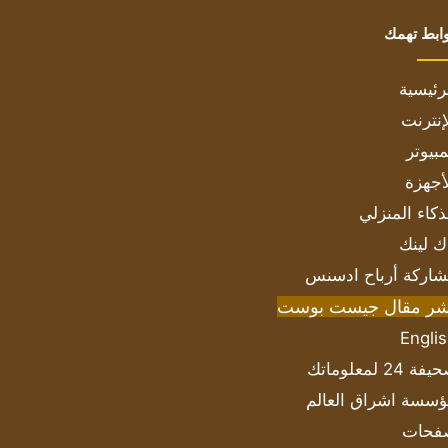
ابط تهمك
رئيسية
إنترنت
بيوتر
أجهزة
ذكاء المنزلي
ك لينك
اركة أرباح ادسنس
شر مقال جيست بوست
Engli
ة 24 لمعلوماتك
سسة اشراق العالم
فحات