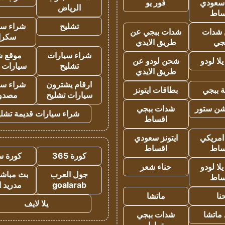
 سعودي
فور يو
الرياض
ساط
تشليح
شراء سي
شدات
شدات ببجي عن
سكرا
جي
طريق الايدي
شراء سيارات
موقع ش
ا لودو
شحن لودو عن
تشليح
سيارات 
طريق الايدي
ارقام يشترون
شراء سي
 ببجي
بطاقات ايتونز
سيارات تشليح
مصدو
شن ستور
شدات ببجي
شراء سيارات قديمة تشلي
اقساط
 امريكي
ايتونز سعودي
ساط
اقساط
كورة 365
كورة س
ا لودو
حناء شعر
جول العرب
بث مباشر
ساط
goalarab
مدريد ا
نا
ماتشا
يلا لايف
ماتشا
شدات ببجي