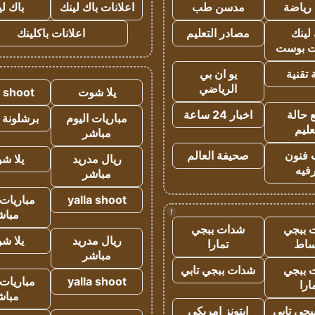
رياضة
مدسن طب
اعلانات باك لينك
باك ل
لينك
مصادر التعليم
اعلانات باكلينك
 بوست
تقنية
يو ان بي
الرياضي
يلا شوت
a shoot
 حالة
اخبار 24 ساعة
مباريات اليوم
برشلونة 
عليم
مباشر
 فنون
صحيفة العالم
ريال مدريد
يلا ش
فيه
مباشر
yalla shoot
مباريات 
!
مباش
 ببجي
شدات ببجي
ريال مدريد
يلا ش
ساط
تمارا
مباشر
 ببجي
شدات ببجي تابي
yalla shoot
مباريات 
ارا
مباش
جي تابي
ايتونز امريكي