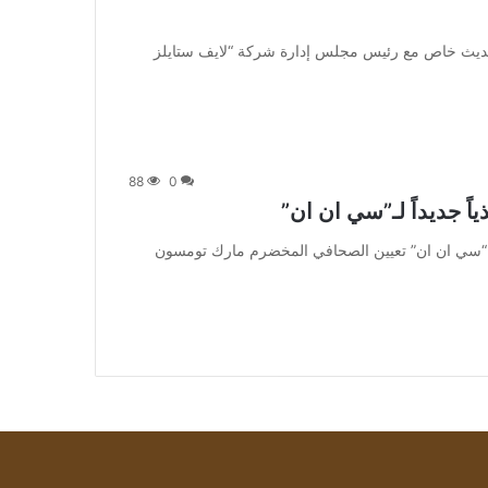
a] خاص – بتجــرد: في حديث خاص مع رئيس مجلس إدارة شركة “لايف ستايلز
88
0
اً جديداً لـ”سي ان ان”
] متابعة بتجــرد: أعلنت “سي ان ان” تعيين الصحافي المخضرم مارك تومسون