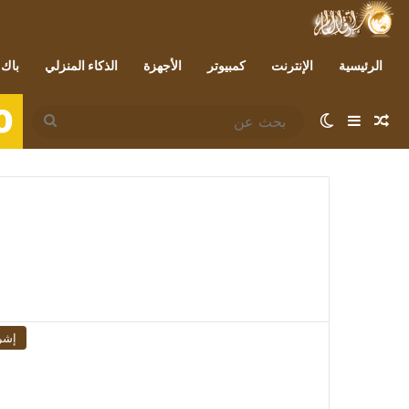
الرئيسية
الإنترنت
كمبيوتر
الأجهزة
الذكاء المنزلي
باك 
0
مقال عشوائي
إضافة عمود جانبي
الوضع المظلم
بحث
عن
إشر