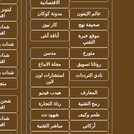
الاقتصادية
ايتونز
عالم الايفون
مدونة كوكان
اق
صحيفة نهج
كار نيوز
شدات
اق
موقع خبرة
أناقة أنثى
التقني
شدات بب
متورخ
مدسن
شدات
اق
روتانا تسويق
مجلة الابداع
شدات بب
نادي الترددات
استشارات اون
لاين
متجر 
المعارف
هيدب فيديو
شحن يل
رمح التقنية
رذاذ التجارة
اق
طعم وكيف
شهود نت
شدات
اق
أركاني
مباشر التقنية