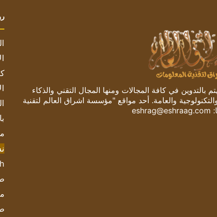
رو
ال
ال
كم
ال
 بالتدوين في كافة المجالات ومنها المجال التقني والذكاء
والتكنولوجية والعامة. أحد مواقع "مؤسسة اشراق العالم لتقنية
ال
:
eshrag@eshraag.com
با
مش
ن
sh
صحيف
مؤ
ص