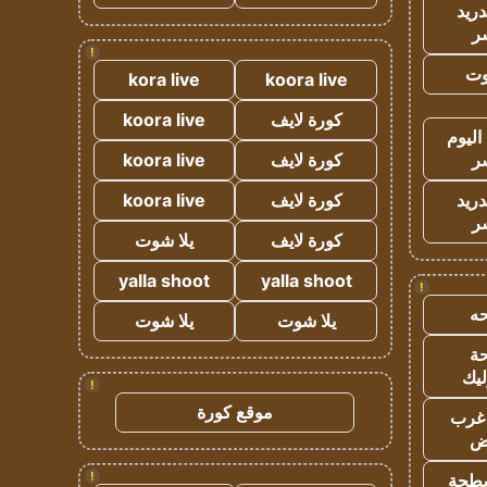
دريد
ر
!
وت
kora live
koora live
كورة لايف
koora live
اليوم
ر
كورة لايف
koora live
دريد
كورة لايف
koora live
ر
كورة لايف
يلا شوت
yalla shoot
yalla shoot
!
ه
يلا شوت
يلا شوت
ة
ليك
!
موقع كورة
غرب
اض
!
طحة