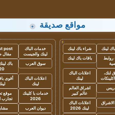
مواقع صديقة
+
!
اك لينك
شراء باك لينك
خدمات الباك
t post
لينك والجيست
مقال 
روابط
باقات باك لينك
ية
سوق العرب
باك لينك
20
 لنك،
اعلانات الباك
كلينكات
لينك
اعلانات الباك
أقوى باق
لينك
لين
دريس
اشراق العالم
عالم كبير
خدمات با كلينك
موقع تجا
2026
تجارب ا
الاشراق
اعلانات الباك
لينك 2026
ديوان العرب
مشار