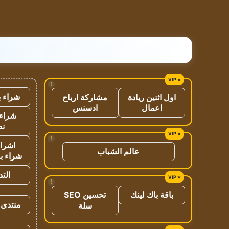
!
شراء ب
اول اثنين ريادة
مشاركة ارباح
اعمال
ادسنس
شراء 
نص
!
اشراق
عالم الشباب
شراء با
الت
!
باقة باك لينك
تحسين SEO
منتدى 
سلة