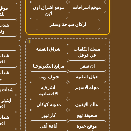
موقع اشراقات
موقع اشراق اون
موقع
لاين
للت
اركان سياحة وسفر
هيدب
وتر
!
مسك الكلمات
اشراق التقنية
في قوقل
شدات
اق
ان سفن
مرابع التكنولوجيا
شدات
خيال التقنية
شوف ويب
تم
مجلة الاسهم
الشرقية
شدات بب
الاقتصادية
ايتونز
عالم الايفون
مدونة كوكان
اق
صحيفة نهج
كار نيوز
شدات
اق
موقع خبرة
أناقة أنثى