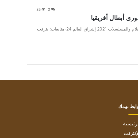
85
0
ورى أبطال أفريقيا
من صحيفة اشراق العالم 24:[ad_1] إعلان: شاهد أجمل الأفلام والمسلسلات 2021 إشراق العالم 24-متابعات: يترقب
ابط تهمك
رئيسية
إنترنت