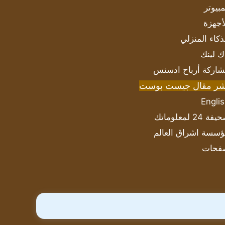
بيوتر
أجهزة
ذكاء المنزلي
ك لينك
اركة أرباح ادسنس
شر مقال جيست بوست
Engli
ة 24 لمعلوماتك
سسة اشراق العالم
فحات