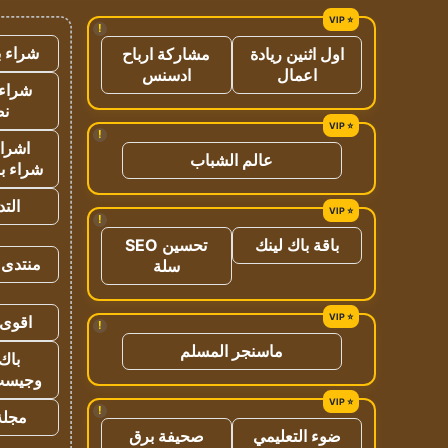
!
شراء ب
اول اثنين ريادة
مشاركة ارباح
اعمال
ادسنس
شراء 
نص
!
اشراق
عالم الشباب
شراء با
الت
!
باقة باك لينك
تحسين SEO
منتدى 
سلة
اقوى 
!
ماسنجر المسلم
باك 
وجيست
!
مجلة 
ضوء التعليمي
صحيفة برق