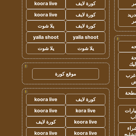
ر
كورة لايف
koora live
دريد
كورة لايف
koora live
ر
كورة لايف
يلا شوت
yalla shoot
yalla shoot
!
ه
يلا شوت
يلا شوت
ة
ليك
!
موقع كورة
غرب
اض
!
طحة
كورة لايف
koora live
ارات
kora live
koora live
ب
koora live
كورة لايف
راء
koora live
koora live
تشليح