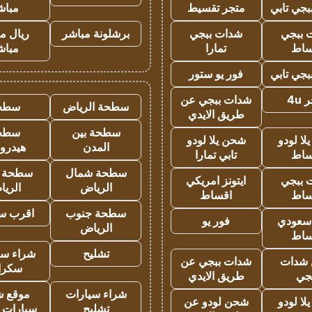
جي تابي
متجر تقسيط
مباش
 ببجي
شدات ببجي
برشلونة مباشر
ريال م
ساط
تمارا
مباش
جي تابي
فور يو ستور
4u
شدات ببجي عن
سطحة الرياض
سطح
طريق الايدي
سطحة بين
سطح
ا لودو
شحن يلا لودو
المدن
هيدرو
ساط
تابي تمارا
سطحة شمال
سطحة 
 ببجي
ايتونز امريكي
الرياض
الري
ساط
اقساط
سطحة جنوب
اقرب س
 سعودي
فور يو
الرياض
ساط
تشليح
شراء سي
شدات
شدات ببجي عن
سكرا
جي
طريق الايدي
شراء سيارات
موقع ش
ا لودو
شحن لودو عن
تشليح
سيارات 