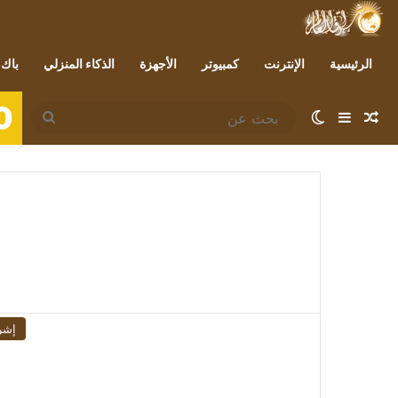
الرئيسية
الإنترنت
كمبيوتر
الأجهزة
الذكاء المنزلي
باك 
0
مقال عشوائي
إضافة عمود جانبي
الوضع المظلم
بحث
عن
إشر