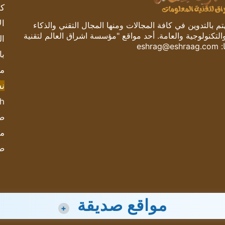
كم
ال
 بالتدوين في كافة المجالات ومنها المجال التقني والذكاء
والتكنولوجية والعامة. أحد مواقع "مؤسسة اشراق العالم لتقنية
ال
:
eshrag@eshraag.com
با
مش
ن
sh
صحيف
مؤ
ص
مواقع صديقة
+