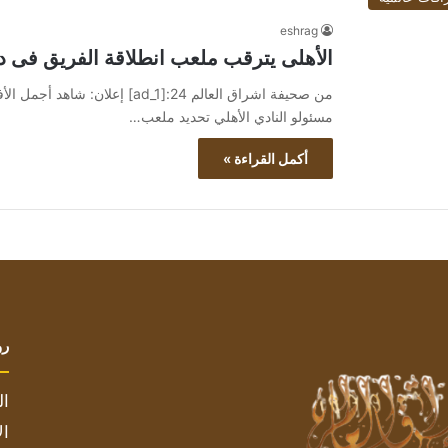
eshrag
الأهلى يترقب ملعب انطلاقة الفريق فى د
مسئولو النادي الأهلي تحديد ملعب…
أكمل القراءة »
رو
ال
ال