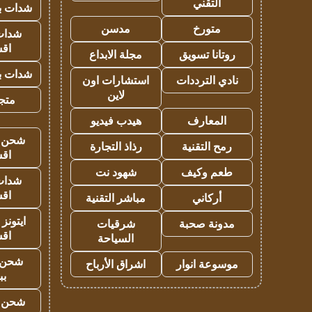
التقني
شدات بب
متورخ
مدسن
شدات
اق
روتانا تسويق
مجلة الابداع
شدات بب
نادي الترددات
استشارات اون
لاين
متجر 
المعارف
هيدب فيديو
شحن يل
رمح التقنية
رذاذ التجارة
اق
طعم وكيف
شهود نت
شدات
اق
أركاني
مباشر التقنية
ايتونز
مدونة صحبة
شرقيات
اق
السياحة
شحن 
موسوعة انوار
اشراق الأرباح
بب
شحن يل