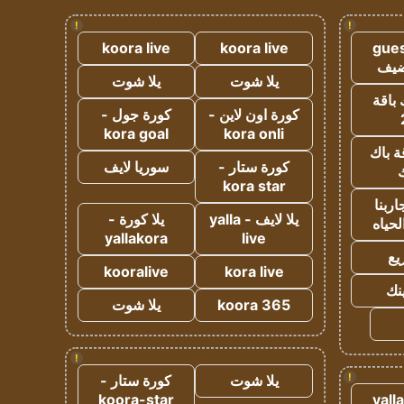
!
!
koora live
koora live
gues
ضيف
يلا شوت
يلا شوت
 باقة
كورة اون لاين -
كورة جول -
kora goal
kora onli
ة باك
كورة ستار -
سوريا لايف
ك
kora star
ربنا
يلا لايف - yalla
يلا كورة -
لحياه
yallakora
live
يع
kooralive
kora live
ينك
koora 365
يلا شوت
!
!
يلا شوت
كورة ستار -
koora-star
yall