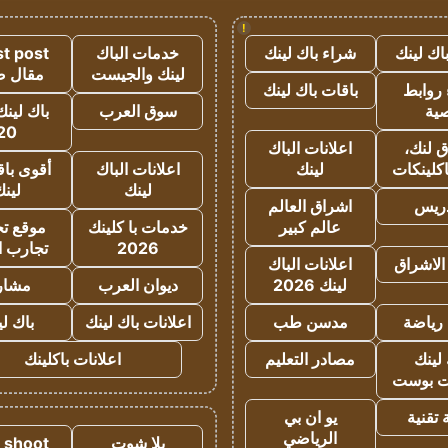
!
اك لينك
شراء باك لينك
خدمات الباك
t post
لينك والجيست
مقال 
روابط
باقات باك لينك
ية
سوق العرب
باك لينك
20
 لنك،
اعلانات الباك
كلينكات
لينك
اعلانات الباك
أقوى باق
لينك
لين
دريس
اشراق العالم
عالم كبير
خدمات با كلينك
موقع تجا
2026
تجارب ا
الاشراق
اعلانات الباك
لينك 2026
ديوان العرب
مشار
رياضة
مدسن طب
اعلانات باك لينك
باك ل
لينك
مصادر التعليم
اعلانات باكلينك
 بوست
تقنية
يو ان بي
الرياضي
يلا شوت
a shoot