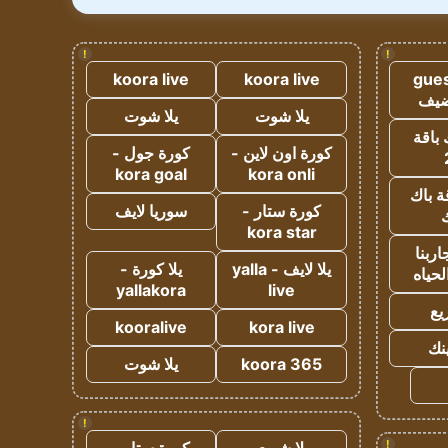
!
!
koora live
koora live
gues
ضيف
يلا شوت
يلا شوت
 باقة
كورة اون لاين -
كورة جول -
kora goal
kora onli
ة باك
كورة ستار -
سوريا لايف
ك
kora star
ربنا
يلا لايف - yalla
يلا كورة -
لحياه
yallakora
live
يع
kooralive
kora live
ينك
koora 365
يلا شوت
!
!