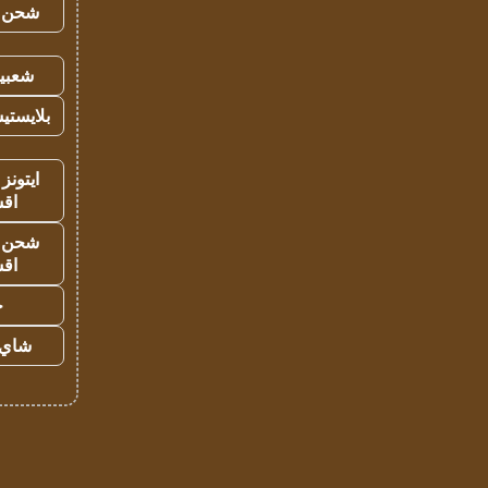
شحن يل
شعبية
بلايستي
ايتونز
اق
شحن يل
اق
ح
شاي 