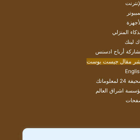
إنترنت
بيوتر
أجهزة
ذكاء المنزلي
ك لينك
اركة أرباح ادسنس
شر مقال جيست بوست
Engli
ة 24 لمعلوماتك
سسة اشراق العالم
فحات