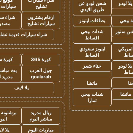
شراء سيارات
موقع ش
ا لودو
شحن لودو عن
تشليح
سيارات 
طريق الايدي
ارقام يشترون
شراء سي
 ببجي
بطاقات ايتونز
سيارات تشليح
مصدو
شن ستور
شدات ببجي
شراء سيارات قديمة تشلي
اقساط
 امريكي
ايتونز سعودي
ساط
اقساط
كورة 365
كورة س
ا لودو
حناء شعر
جول العرب
بث مباشر
ساط
goalarab
مدريد ا
نا
ماتشا
يلا لايف
ماتشا
شدات ببجي
تمارا
ريال مدريد
برشلونة 
مباشر اليوم
اليو
مباريات اليوم
يلا لا