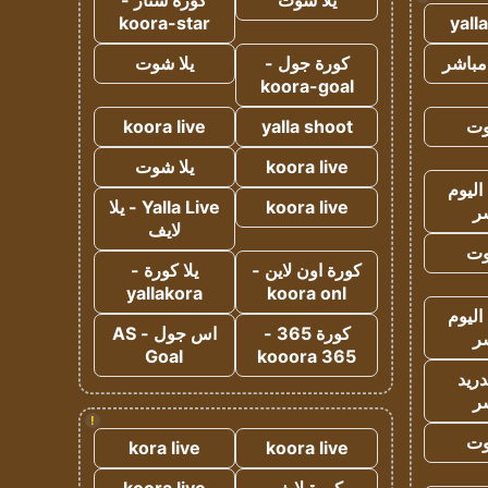
يلا شوت
كورة ستار -
koora-star
yall
مباشر
كورة جول -
يلا شوت
koora-goal
وت
yalla shoot
koora live
koora live
يلا شوت
اليوم
koora live
Yalla Live - يلا
ر
لايف
وت
كورة اون لاين -
يلا كورة -
yallakora
koora onl
اليوم
كورة 365 -
اس جول - AS
ر
Goal
kooora 365
دريد
ر
!
وت
kora live
koora live