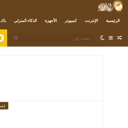
الرئيسية
الإنترنت
كمبيوتر
الأجهزة
الذكاء المنزلي
باك 
0
مقال عشوائي
إضافة عمود جانبي
الوضع المظلم
بحث
عن
إشر