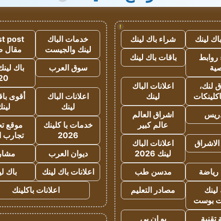
!
اك لينك
شراء باك لينك
خدمات الباك
t post
لينك والجيست
مقال 
روابط
باقات باك لينك
ية
سوق العرب
باك لينك
20
 لنك،
اعلانات الباك
كلينكات
لينك
اعلانات الباك
أقوى باق
لينك
لين
دريس
اشراق العالم
عالم كبير
خدمات با كلينك
موقع تجا
2026
تجارب ا
الاشراق
اعلانات الباك
لينك 2026
ديوان العرب
مشار
رياضة
مدسن طب
اعلانات باك لينك
باك ل
لينك
مصادر التعليم
اعلانات باكلينك
 بوست
تقنية
يو ان بي