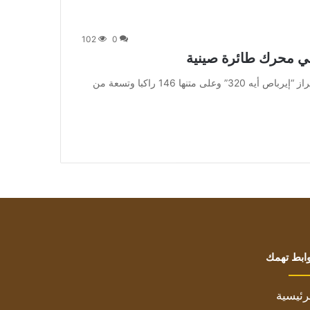
102
0
 في محرك طائرة صينية
من صحيفة اشراق العالم 24:[ad_1] وقامت الطائرة من طراز “إيرباص أيه 320” وعلى متنها 146 راكبا وتسعة من
ابط تهمك
رئيسية