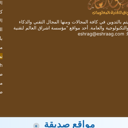
ال
كم
ال
 بالتدوين في كافة المجالات ومنها المجال التقني والذكاء
والتكنولوجية والعامة. أحد مواقع "مؤسسة اشراق العالم لتقنية
ال
:
eshrag@eshraag.com
با
مش
ن
sh
صحيف
مؤ
ص
مواقع صديقة
+