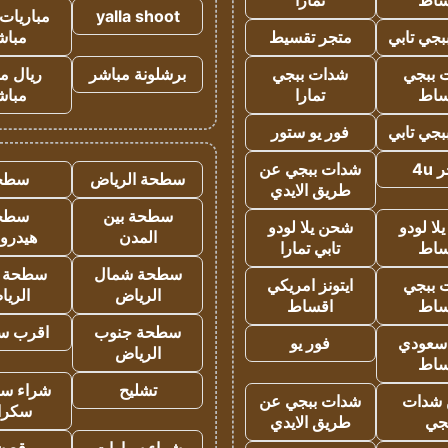
ساط
تمارا
yalla shoot
مباريات 
جي تابي
متجر تقسيط
مباش
 ببجي
شدات ببجي
برشلونة مباشر
ريال م
ساط
تمارا
مباش
جي تابي
فور يو ستور
4u
شدات ببجي عن
سطحة الرياض
سطح
طريق الايدي
سطحة بين
سطح
ا لودو
شحن يلا لودو
المدن
هيدرو
ساط
تابي تمارا
سطحة شمال
سطحة 
 ببجي
ايتونز امريكي
الرياض
الري
ساط
اقساط
سطحة جنوب
اقرب س
 سعودي
فور يو
الرياض
ساط
تشليح
شراء سي
شدات
شدات ببجي عن
سكرا
جي
طريق الايدي