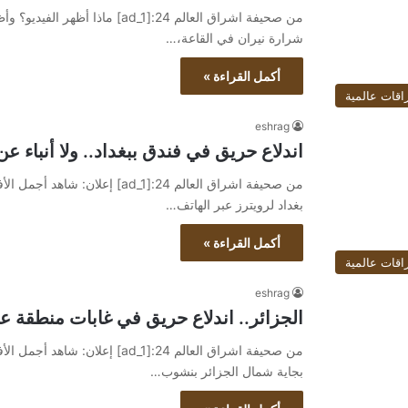
من صحيفة اشراق العالم 24:[ad_1] م
شرارة نيران في القاعة،…
أكمل القراءة »
اقات عالمية
eshrag
اندلاع حريق في فندق ببغداد.. ولا أنباء ع
بغداد لرويترز عبر الهاتف…
أكمل القراءة »
اقات عالمية
eshrag
الجزائر.. اندلاع حريق في غابات منطقة ع
بجاية شمال الجزائر بنشوب…