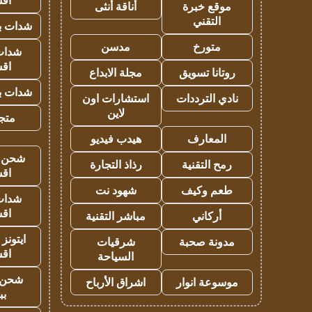
اق
موقع خبرة
أناقة أنثى
التقني
شدات بب
متورخ
مدسن
شدات
اق
روتانا تسويق
مجلة الابداع
شدات بب
نادي الترددات
استشارات اون
لاين
متجر 
المعارف
هيدب فيديو
شحن يل
رمح التقنية
رذاذ التجارة
اق
طعم وكيف
شهود نت
شدات
اق
أركاني
مباشر التقنية
ايتونز
مدونة صحبة
شرقيات
اق
السياحة
شحن 
موسوعة انوار
اشراق الأرباح
بب