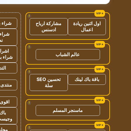
!
شراء ب
اول اثنين ريادة
مشاركة ارباح
اعمال
ادسنس
شراء 
نص
!
اشراق
عالم الشباب
شراء با
الت
!
باقة باك لينك
تحسين SEO
منتدى 
سلة
اقوى 
!
ماسنجر المسلم
باك 
وجيست
!
مجلة 