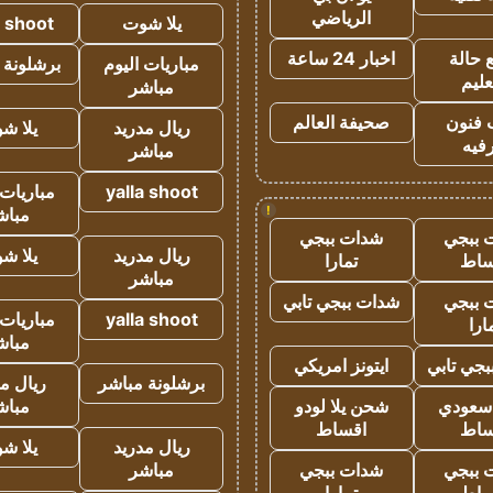
الرياضي
يلا شوت
a shoot
 حالة
اخبار 24 ساعة
مباريات اليوم
برشلونة 
عليم
مباشر
 فنون
صحيفة العالم
ريال مدريد
يلا ش
فيه
مباشر
yalla shoot
مباريات 
!
مباش
 ببجي
شدات ببجي
ريال مدريد
يلا ش
ساط
تمارا
مباشر
 ببجي
شدات ببجي تابي
yalla shoot
مباريات 
ارا
مباش
جي تابي
ايتونز امريكي
برشلونة مباشر
ريال م
 سعودي
شحن يلا لودو
مباش
ساط
اقساط
ريال مدريد
يلا ش
 ببجي
شدات ببجي
مباشر