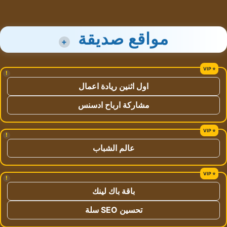
مواقع صديقة
+
!
اول اثنين ريادة اعمال
مشاركة ارباح ادسنس
!
عالم الشباب
!
باقة باك لينك
تحسين SEO سلة