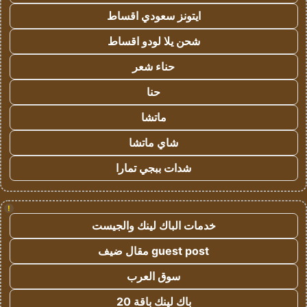
ايتونز سعودي اقساط
شحن يلا لودو اقساط
حناء شعر
حنا
ماتشا
شاي ماتشا
شدات ببجي تمارا
!
خدمات الباك لينك والجيست
guest post مقال ضيف
سوق العرب
باك لينك باقة 20