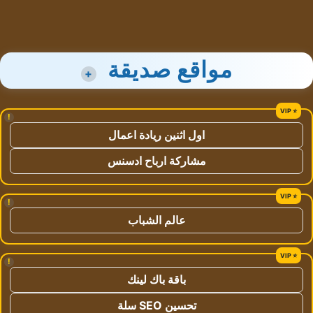
مواقع صديقة
+
!
اول اثنين ريادة اعمال
مشاركة ارباح ادسنس
!
عالم الشباب
!
باقة باك لينك
تحسين SEO سلة