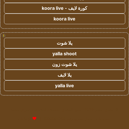
كورة لايف - koora live
koora live
!
يلا شوت
yalla shoot
يلا شوت زون
يلا لايف
yalla live
© حقوق النشر 2026، جميع الحقوق محفوظة لمؤسسة اشراق لتقنية
المعلومات- سجل تجاري رقم 1009094205 |
للإعلانات