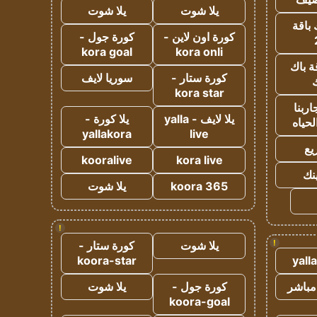
يلا شوت
يلا شوت
 باقة
كورة اون لاين -
كورة جول -
kora goal
kora onli
ة باك
كورة ستار -
سوريا لايف
ك
kora star
ربنا
يلا لايف - yalla
يلا كورة -
لحياه
yallakora
live
يع
kooralive
kora live
ينك
koora 365
يلا شوت
!
!
يلا شوت
كورة ستار -
koora-star
yall
مباشر
كورة جول -
يلا شوت
koora-goal