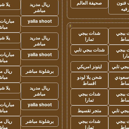
 فنون
صحيفة العالم
ريال مدريد
يلا ش
فيه
مباشر
yalla shoot
مباريات 
!
مباش
 ببجي
شدات ببجي
ريال مدريد
يلا ش
ساط
تمارا
مباشر
 ببجي
شدات ببجي تابي
yalla shoot
مباريات 
ارا
مباش
جي تابي
ايتونز امريكي
برشلونة مباشر
ريال م
 سعودي
شحن يلا لودو
مباش
ساط
اقساط
ريال مدريد
يلا ش
 ببجي
شدات ببجي
مباشر
ساط
تمارا
yalla shoot
مباريات 
جي تابي
متجر تقسيط
مباش
 ببجي
شدات ببجي
برشلونة مباشر
ريال م
ساط
تمارا
مباش