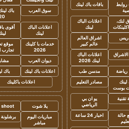
روابط
باقات باك لينك
ية
سوق العرب
باك لينك
20
 لنك،
اعلانات الباك
كلينكات
لينك
اعلانات الباك
أقوى باق
لينك
لين
دريس
اشراق العالم
عالم كبير
خدمات با كلينك
موقع تجا
2026
تجارب ا
الاشراق
اعلانات الباك
لينك 2026
ديوان العرب
مشار
رياضة
مدسن طب
اعلانات باك لينك
باك ل
لينك
مصادر التعليم
اعلانات باكلينك
 بوست
تقنية
يو ان بي
الرياضي
يلا شوت
a shoot
 حالة
اخبار 24 ساعة
مباريات اليوم
برشلونة 
عليم
مباشر