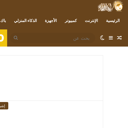
الرئيسية
الإنترنت
كمبيوتر
الأجهزة
الذكاء المنزلي
باك 
0
مقال عشوائي
إضافة عمود جانبي
الوضع المظلم
بحث
عن
إشر