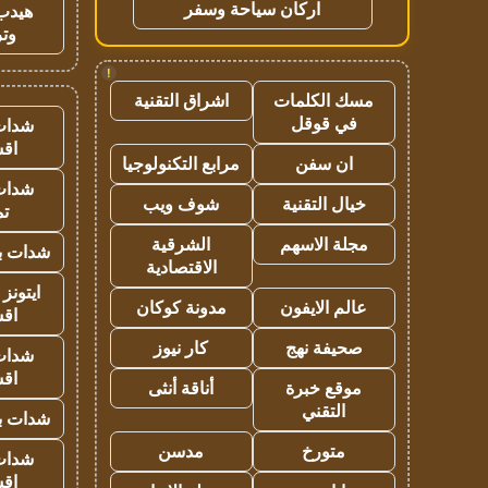
اركان سياحة وسفر
هيدب
وتر
!
مسك الكلمات
اشراق التقنية
في قوقل
شدات
اق
ان سفن
مرابع التكنولوجيا
شدات
خيال التقنية
شوف ويب
تم
مجلة الاسهم
الشرقية
شدات بب
الاقتصادية
ايتونز
عالم الايفون
مدونة كوكان
اق
صحيفة نهج
كار نيوز
شدات
اق
موقع خبرة
أناقة أنثى
التقني
شدات بب
متورخ
مدسن
شدات
اق