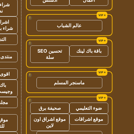
شراء 
نص
!
اشراق
عالم الشباب
شراء با
الت
!
باقة باك لينك
تحسين SEO
منتدى 
سلة
اقوى 
!
ماسنجر المسلم
باك 
وجيست
!
مجلة 
ضوء التعليمي
صحيفة برق
موقع اشراقات
موقع اشراق اون
موقع
لاين
للت