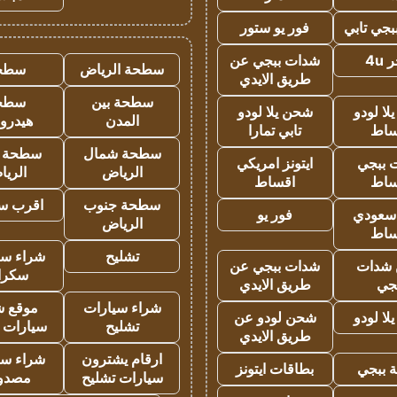
جي تابي
فور يو ستور
4u
شدات ببجي عن
سطحة الرياض
سطح
طريق الايدي
سطحة بين
سطح
ا لودو
شحن يلا لودو
المدن
هيدرو
ساط
تابي تمارا
سطحة شمال
سطحة 
 ببجي
ايتونز امريكي
الرياض
الري
ساط
اقساط
سطحة جنوب
اقرب س
 سعودي
فور يو
الرياض
ساط
تشليح
شراء سي
شدات
شدات ببجي عن
سكرا
جي
طريق الايدي
شراء سيارات
موقع ش
ا لودو
شحن لودو عن
تشليح
سيارات 
طريق الايدي
ارقام يشترون
شراء سي
 ببجي
بطاقات ايتونز
سيارات تشليح
مصدو