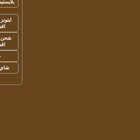
بلايستي
ايتونز
اق
شحن يل
اق
ح
شاي 