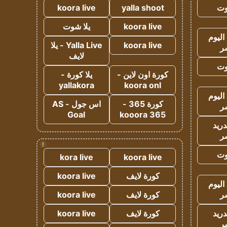
وت
yalla shoot
koora live
koora live
يلا شوت
اليوم
koora live
Yalla Live - يلا
ر
لايف
وت
كورة اون لاين -
يلا كورة -
yallakora
koora onl
اليوم
كورة 365 -
اس جول - AS
ر
Goal
kooora 365
دريد
ر
!
وت
kora live
koora live
كورة لايف
koora live
اليوم
ر
كورة لايف
koora live
دريد
كورة لايف
koora live
ر