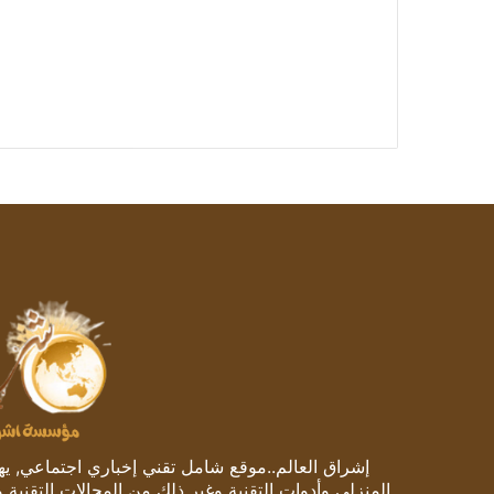
إشراق العالم..موقع شامل تقني إخباري اجتماعي, يهتم
المنزلي وأدوات التقنية وغير ذلك من المجالات التقنية 