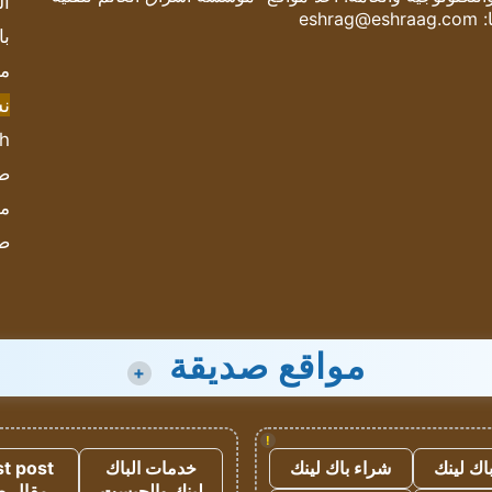
ال
:
eshrag@eshraag.com
با
مش
ن
sh
صحيف
مؤ
ص
مواقع صديقة
+
!
اك لينك
شراء باك لينك
خدمات الباك
t post
لينك والجيست
مقال 