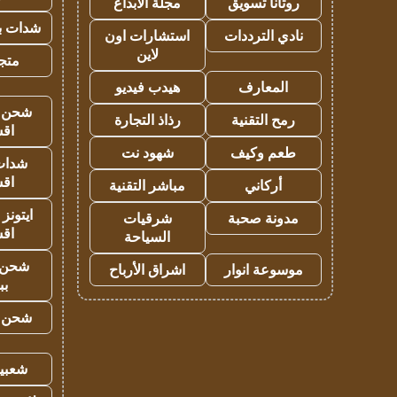
روتانا تسويق
مجلة الابداع
شدات بب
نادي الترددات
استشارات اون
لاين
متجر 
المعارف
هيدب فيديو
شحن يل
رمح التقنية
رذاذ التجارة
اق
طعم وكيف
شهود نت
شدات
اق
أركاني
مباشر التقنية
ايتونز
مدونة صحبة
شرقيات
اق
السياحة
شحن 
موسوعة انوار
اشراق الأرباح
بب
شحن يل
شعبية