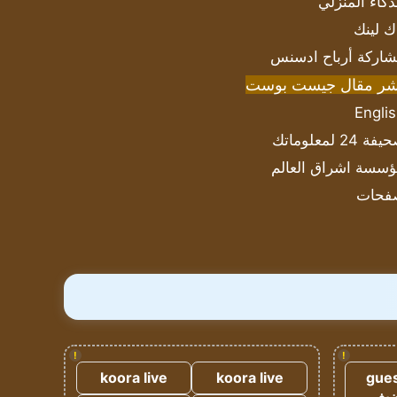
ذكاء المنزلي
ك لينك
اركة أرباح ادسنس
شر مقال جيست بوست
Engli
ة 24 لمعلوماتك
سسة اشراق العالم
فحات
!
!
koora live
koora live
gues
ضيف