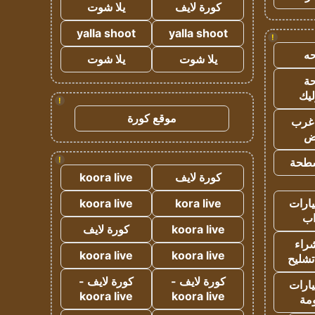
كورة لايف
يلا شوت
yalla shoot
yalla shoot
!
ه
يلا شوت
يلا شوت
ة
ليك
!
موقع كورة
غرب
اض
!
طحة
كورة لايف
koora live
ارات
kora live
koora live
ب
koora live
كورة لايف
راء
koora live
koora live
تشليح
كورة لايف -
كورة لايف -
ارات
koora live
koora live
مة