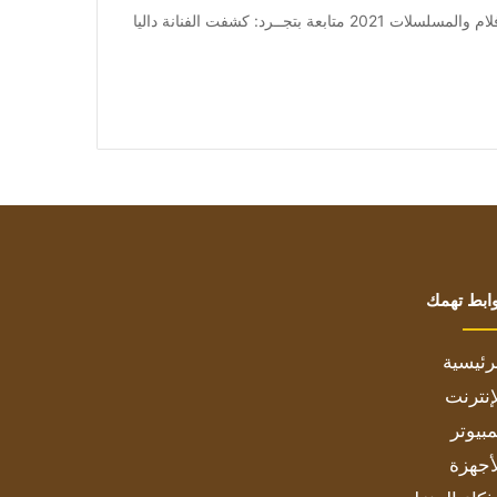
من صحيفة اشراق العالم 24:[ad_1] إعلان: شاهد أجمل الأفلام والمسلسلات 2021 متابعة بتجــرد: كشفت الفنانة داليا
ابط تهمك
رئيسية
إنترنت
بيوتر
أجهزة