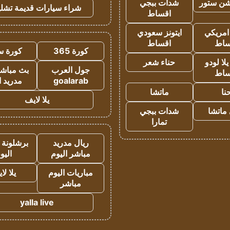
شن ستور
شدات ببجي
شراء سيارات قديمة تشلي
اقساط
 امريكي
ايتونز سعودي
ساط
اقساط
كورة 365
كورة س
ا لودو
حناء شعر
جول العرب
بث مباشر
ساط
goalarab
مدريد ا
نا
ماتشا
يلا لايف
ماتشا
شدات ببجي
تمارا
ريال مدريد
برشلونة 
مباشر اليوم
اليو
مباريات اليوم
يلا لا
مباشر
yalla live