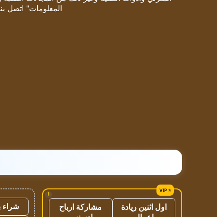
المعلومات" اتصل بنا
!
شراء ب
اول اثنين ريادة
مشاركة ارباح
اعمال
ادسنس