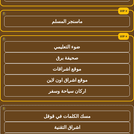
!
ماسنجر المسلم
!
ضوء التعليمي
صحيفة برق
موقع اشراقات
موقع اشراق اون لاين
اركان سياحة وسفر
!
مسك الكلمات في قوقل
اشراق التقنية