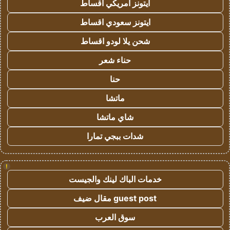
ايتونز امريكي اقساط
ايتونز سعودي اقساط
شحن يلا لودو اقساط
حناء شعر
حنا
ماتشا
شاي ماتشا
شدات ببجي تمارا
!
خدمات الباك لينك والجيست
guest post مقال ضيف
سوق العرب