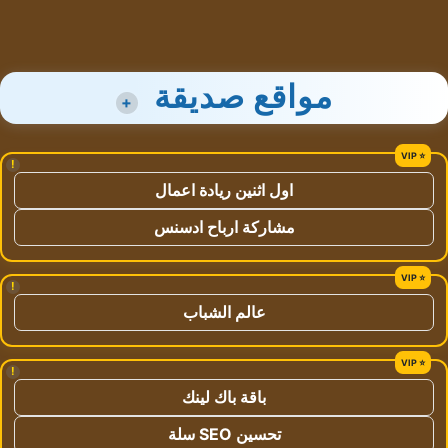
مواقع صديقة
+
!
اول اثنين ريادة اعمال
مشاركة ارباح ادسنس
!
عالم الشباب
!
باقة باك لينك
تحسين SEO سلة