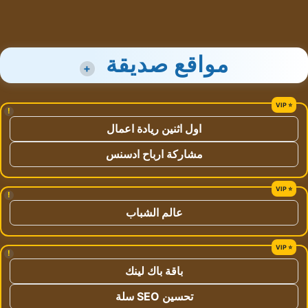
مواقع صديقة
+
!
اول اثنين ريادة اعمال
مشاركة ارباح ادسنس
!
عالم الشباب
!
باقة باك لينك
تحسين SEO سلة