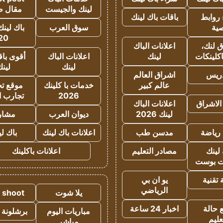
لينك والجيست
مقال 
روابط
باقات باك لينك
ية
سوق العرب
باك لينك
20
 لنك،
اعلانات الباك
كلينكات
لينك
اعلانات الباك
أقوى باق
لينك
لين
دريس
اشراق العالم
عالم كبير
خدمات با كلينك
موقع تجا
2026
تجارب ا
الاشراق
اعلانات الباك
لينك 2026
ديوان العرب
مشار
رياضة
مدسن طب
اعلانات باك لينك
باك ل
لينك
مصادر التعليم
اعلانات باكلينك
 بوست
تقنية
يو ان بي
الرياضي
يلا شوت
a shoot
 حالة
اخبار 24 ساعة
مباريات اليوم
برشلونة 
عليم
مباشر