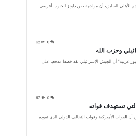
 أكد وليد صلاح الدي، نجم الأهلى السابق، أن مواجهة صن داونز الجنوب أفريقي
62
0
ائيلي وحزب الله
] وأكد مراسل “سكاي نيوز عربية” أن الجيش الإسرائيلي نفذ قصفا مدفعيا على
67
0
التي تستهدف قواته
 أعلن البنتاغون الخميس أن القوات الأميركية وقوات التحالف الدولي الذي تقوده