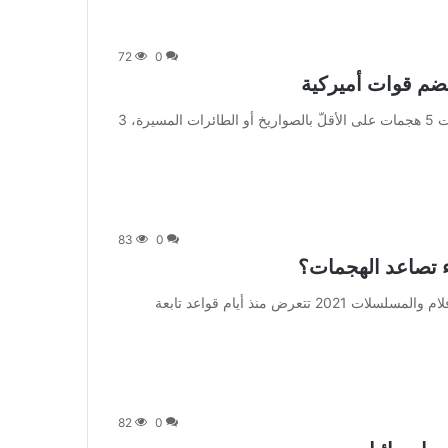
72
0
ضم قوات أميركية
من صحيفة اشراق العالم 24:[ad_1] ومنذ الأربعاء، استهدفت 5 هجمات على الأقلّ بالصواريخ أو الطائرات المسيرة، 3
83
0
ء تصاعد الهجمات؟
من صحيفة اشراق العالم 24:[ad_1] إعلان: شاهد أجمل الأفلام والمسلسلات 2021 تتعرض منذ أيام قواعد تابعة
82
0