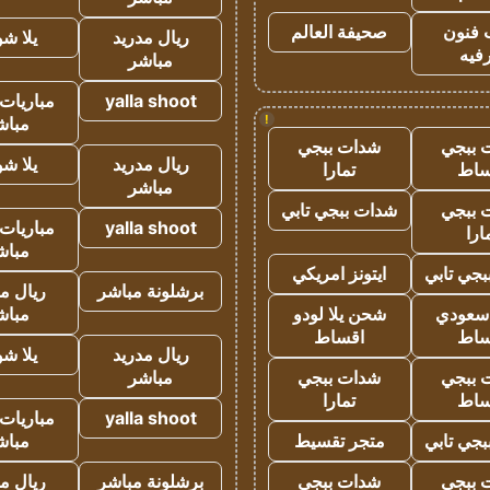
 فنون
صحيفة العالم
ريال مدريد
يلا ش
فيه
مباشر
yalla shoot
مباريات 
!
مباش
 ببجي
شدات ببجي
ريال مدريد
يلا ش
ساط
تمارا
مباشر
 ببجي
شدات ببجي تابي
yalla shoot
مباريات 
ارا
مباش
جي تابي
ايتونز امريكي
برشلونة مباشر
ريال م
 سعودي
شحن يلا لودو
مباش
ساط
اقساط
ريال مدريد
يلا ش
 ببجي
شدات ببجي
مباشر
ساط
تمارا
yalla shoot
مباريات 
جي تابي
متجر تقسيط
مباش
 ببجي
شدات ببجي
برشلونة مباشر
ريال م