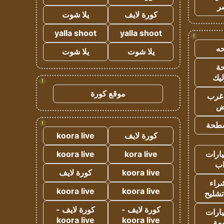
ر
كورة لايف
يلا شوت
yalla shoot
yalla shoot
!
ه
يلا شوت
يلا شوت
ة
ليك
!
موقع كورة
غرب
اض
!
طحة
كورة لايف
koora live
ارات
kora live
koora live
ب
koora live
كورة لايف
راء
koora live
koora live
تشليح
كورة لايف -
كورة لايف -
ارات
koora live
koora live
مة