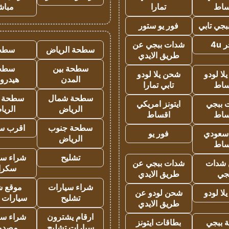
ساط
تمارا
مباش
جي تابي
فور يو ستور
4u
شدات ببجي عن
سطحة الرياض
سطح
طريق الايدي
سطحة بين
سطح
ا لودو
شحن يلا لودو
المدن
هيدرو
ساط
تابي تمارا
سطحة شمال
سطحة 
 ببجي
ايتونز امريكي
الرياض
الري
ساط
اقساط
سطحة جنوب
اقرب س
 سعودي
فور يو
الرياض
ساط
تشليح
شراء سي
شدات
شدات ببجي عن
سكرا
جي
طريق الايدي
شراء سيارات
موقع ش
ا لودو
شحن لودو عن
تشليح
سيارات 
طريق الايدي
ارقام يشترون
شراء سي
 ببجي
بطاقات ايتونز
سيارات تشليح
مصدو