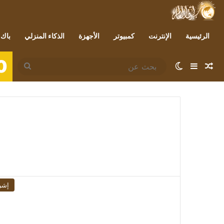
الرئيسية
الإنترنت
كمبيوتر
الأجهزة
الذكاء المنزلي
باك 
0
مقال عشوائي
إضافة عمود جانبي
الوضع المظلم
بحث
عن
إشر