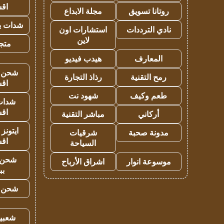
اق
روتانا تسويق
مجلة الابداع
شدات بب
نادي الترددات
استشارات اون
لاين
متجر 
المعارف
هيدب فيديو
شحن يل
رمح التقنية
رذاذ التجارة
اق
طعم وكيف
شهود نت
شدات
اق
أركاني
مباشر التقنية
ايتونز
مدونة صحبة
شرقيات
اق
السياحة
شحن 
موسوعة انوار
اشراق الأرباح
بب
شحن يل
شعبية