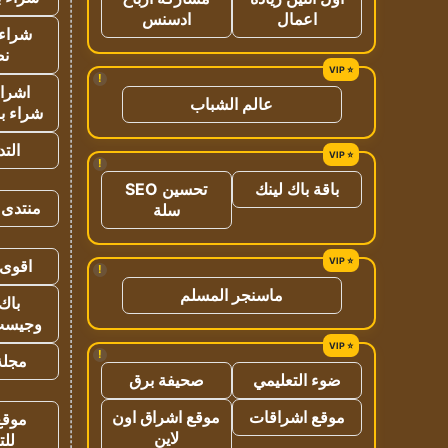
اعمال
ادسنس
شراء 
نص
!
اشراق
عالم الشباب
شراء با
الت
!
باقة باك لينك
تحسين SEO
منتدى 
سلة
اقوى 
!
ماسنجر المسلم
باك 
وجيست
!
مجلة 
ضوء التعليمي
صحيفة برق
موقع اشراقات
موقع اشراق اون
موقع
لاين
للت