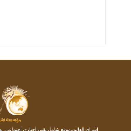
إشراق العالم..موقع شامل تقني إخباري اجتماعي, يهتم