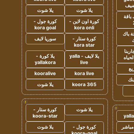
ضيف
يلا شوت
يلا شوت
 باقة
كورة اون لاين -
كورة جول -
kora goal
kora onli
ة باك
كورة ستار -
سوريا لايف
ك
kora star
ربنا
يلا لايف - yalla
يلا كورة -
لحياه
yallakora
live
يع
kooralive
kora live
ينك
koora 365
يلا شوت
!
!
يلا شوت
كورة ستار -
koora-star
yall
مباشر
كورة جول -
يلا شوت
koora-goal