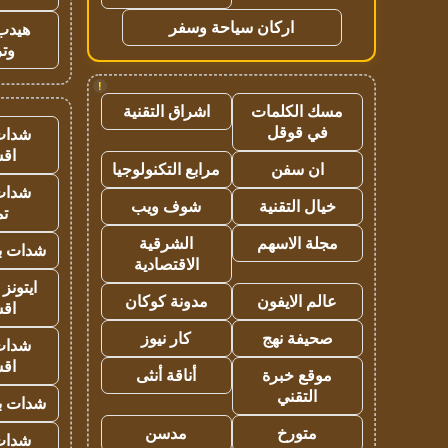
اركان سياحة وسفر
هيدب
وتر
!
مسك الكلمات
اشراق التقنية
في قوقل
شدات
اق
ان سفن
مرابع التكنولوجيا
شدات
خيال التقنية
شوف ويب
تم
مجلة الاسهم
الشرقية
شدات بب
الاقتصادية
ايتونز
عالم الايفون
مدونة كوكان
اق
صحيفة نهج
كار نيوز
شدات
اق
موقع خبرة
أناقة أنثى
التقني
شدات بب
متورخ
مدسن
شدات