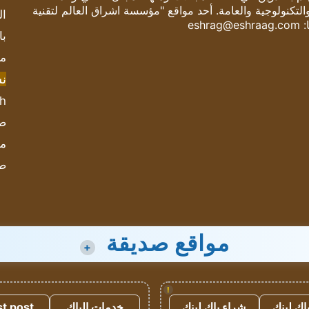
والتكنولوجية والعامة. أحد مواقع "مؤسسة اشراق العالم لتقنية
ال
:
eshrag@eshraag.com
با
مش
ن
sh
صحيف
مؤ
ص
مواقع صديقة
+
!
اك لينك
شراء باك لينك
خدمات الباك
t post