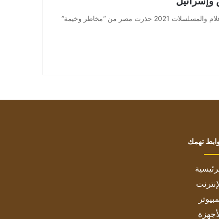
 وإسرائيل
من صحيفة اشراق العالم 24:[ad_1] إعلان: شاهد أجمل الأفلام والمسلسلات 2021 حذرت مصر من “مخاطر وخيمة”
ابط تهمك
رئيسية
إنترنت
بيوتر
أجهزة