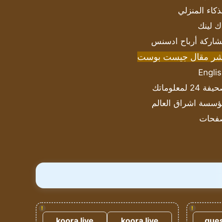
ذكاء المنزلي
ك لينك
اركة أرباح ادسنس
شر مقال جيست بوست
Engli
ة 24 لمعلوماتك
سسة اشراق العالم
فحات
!
!
koora live
koora live
gues