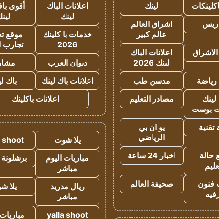
كلينكات
لينك
اعلانات الباك
أقوى باق
لينك
لين
دريس
اشراق العالم
عالم كبير
خدمات با كلينك
موقع تجا
2026
تجارب ا
الاشراق
اعلانات الباك
لينك 2026
ديوان العرب
مشار
رياضة
مدسن طب
اعلانات باك لينك
باك ل
لينك
مصادر التعليم
اعلانات باكلينك
 بوست
تقنية
يو ان بي
الرياضي
يلا شوت
a shoot
 حالة
اخبار 24 ساعة
مباريات اليوم
برشلونة 
عليم
مباشر
 فنون
صحيفة العالم
ريال مدريد
يلا ش
فيه
مباشر
yalla shoot
مباريات 