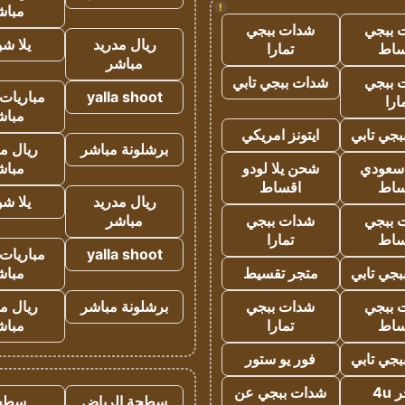
!
مباش
 ببجي
شدات ببجي
ريال مدريد
يلا ش
ساط
تمارا
مباشر
 ببجي
شدات ببجي تابي
yalla shoot
مباريات 
ارا
مباش
جي تابي
ايتونز امريكي
برشلونة مباشر
ريال م
 سعودي
شحن يلا لودو
مباش
ساط
اقساط
ريال مدريد
يلا ش
 ببجي
شدات ببجي
مباشر
ساط
تمارا
yalla shoot
مباريات 
جي تابي
متجر تقسيط
مباش
 ببجي
شدات ببجي
برشلونة مباشر
ريال م
ساط
تمارا
مباش
جي تابي
فور يو ستور
4u
شدات ببجي عن
سطحة الرياض
سطح