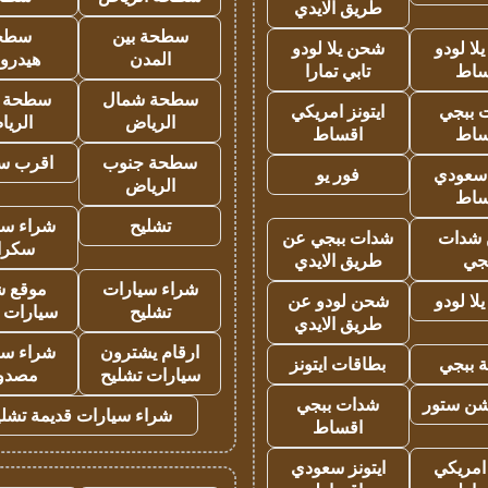
طريق الايدي
سطحة بين
سطح
ا لودو
شحن يلا لودو
المدن
هيدرو
ساط
تابي تمارا
سطحة شمال
سطحة 
 ببجي
ايتونز امريكي
الرياض
الري
ساط
اقساط
سطحة جنوب
اقرب س
 سعودي
فور يو
الرياض
ساط
تشليح
شراء سي
شدات
شدات ببجي عن
سكرا
جي
طريق الايدي
شراء سيارات
موقع ش
ا لودو
شحن لودو عن
تشليح
سيارات 
طريق الايدي
ارقام يشترون
شراء سي
 ببجي
بطاقات ايتونز
سيارات تشليح
مصدو
شن ستور
شدات ببجي
شراء سيارات قديمة تشلي
اقساط
 امريكي
ايتونز سعودي