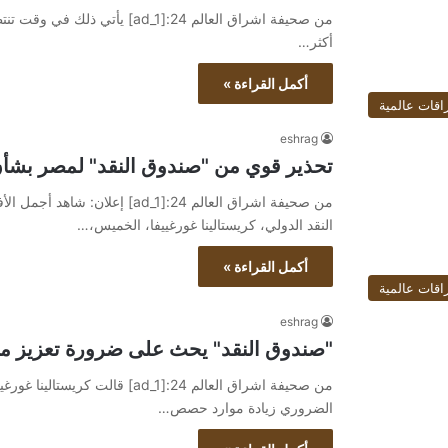
من صحيفة اشراق العالم 24:[ad_1
أكثر…
أكمل القراءة »
اقات عالمية
eshrag
تحذير قوي من "صندوق النقد" لمصر بشأن
النقد الدولي، كريستالينا غورغييفا، الخميس،…
أكمل القراءة »
اقات عالمية
eshrag
"صندوق النقد" يحث على ضرورة تعزيز موار
من صحيفة اشراق العالم 24:[ad_1] 
الضروري زيادة موارد حصص…