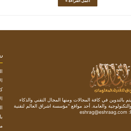
أكمل القراءة »
رو
ال
ال
كم
ال
 بالتدوين في كافة المجالات ومنها المجال التقني والذكاء
والتكنولوجية والعامة. أحد مواقع "مؤسسة اشراق العالم لتقنية
ال
:
eshrag@eshraag.com
با
مش