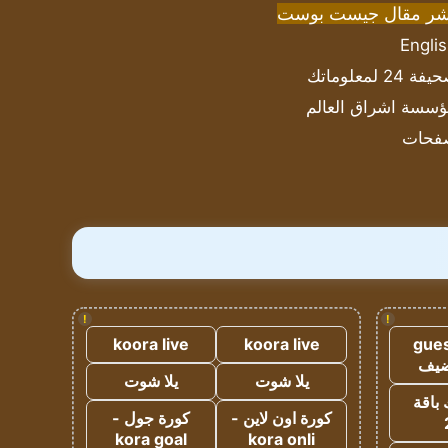
شر مقال جيست بوست
Engli
ة 24 لمعلوماتك
سسة اشراق العالم
فحات
!
!
koora live
koora live
gues
ضيف
يلا شوت
يلا شوت
 باقة
كورة اون لاين -
كورة جول -
kora goal
kora onli