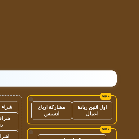
!
شراء ب
اول اثنين ريادة
مشاركة ارباح
اعمال
ادسنس
شراء 
نص
!
اشراق