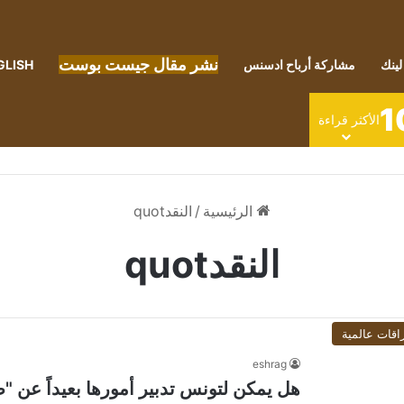
نشر مقال جيست بوست
لينك
مشاركة أرباح ادسنس
GLISH
1
الأكثر قراءة
الرئيسية
/
النقدquot
النقدquot
اقات عالمية
eshrag
هل يمكن لتونس تدبير أمورها بعيداً عن "