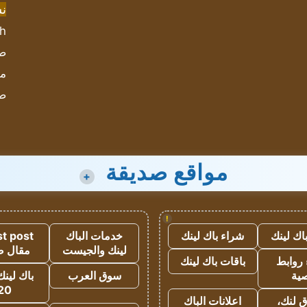
ن
sh
صحيف
مؤ
ص
مواقع صديقة
+
!
اك لينك
شراء باك لينك
خدمات الباك
t post
لينك والجيست
مقال 
روابط
باقات باك لينك
ية
سوق العرب
باك لينك
20
 لنك،
اعلانات الباك