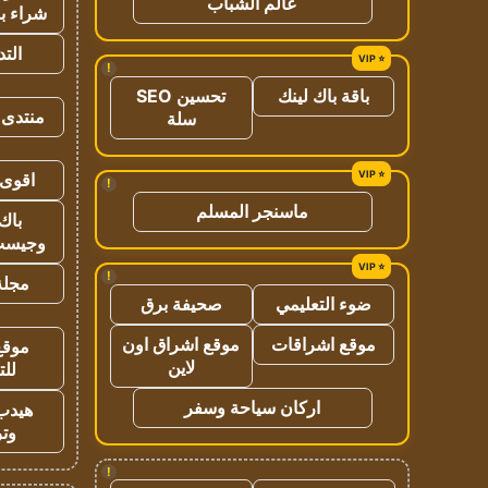
عالم الشباب
شراء با
الت
!
باقة باك لينك
تحسين SEO
منتدى 
سلة
اقوى 
!
ماسنجر المسلم
باك 
وجيست
!
مجلة 
ضوء التعليمي
صحيفة برق
موقع اشراقات
موقع اشراق اون
موقع
لاين
للت
اركان سياحة وسفر
هيدب
وتر
!