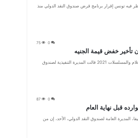
] يأتي ذلك في وقت تنتظر فيه تونس إقرار برنامج قرض صندوق النقد الدولي منذ
75
0
 تأخير خفض قيمة الجنيه
من صحيفة اشراق العالم 24:[ad_1] إعلان: شاهد أجمل الأفلام والمسلسلات 2021 قالت المديرة التنفيذية لصندوق
87
0
ده قبل نهاية العام
قالت كريستالينا غورغييفا، المديرة العامة لصندوق النقد الدولي، الأحد، إن من