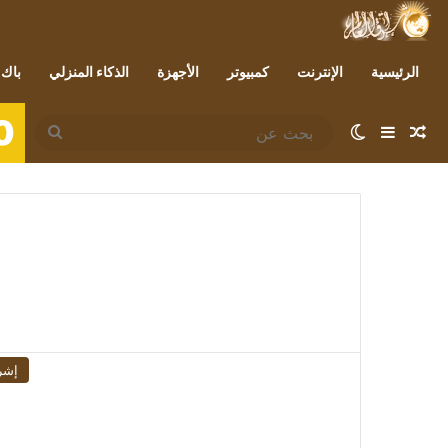
الرئيسية
الإنترنت
كمبيوتر
الأجهزة
الذكاء المنزلي
باك 
0
مقال عشوائي
إضافة عمود جانبي
الوضع المظلم
بحث
عن
إشر