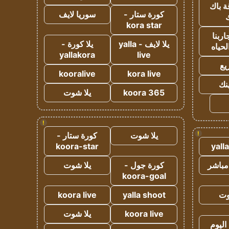
ة باك
كورة ستار -
سوريا لايف
ك
kora star
ربنا
يلا لايف - yalla
يلا كورة -
لحياه
yallakora
live
يع
kooralive
kora live
ينك
koora 365
يلا شوت
!
!
يلا شوت
كورة ستار -
koora-star
yall
مباشر
كورة جول -
يلا شوت
koora-goal
وت
yalla shoot
koora live
koora live
يلا شوت
اليوم