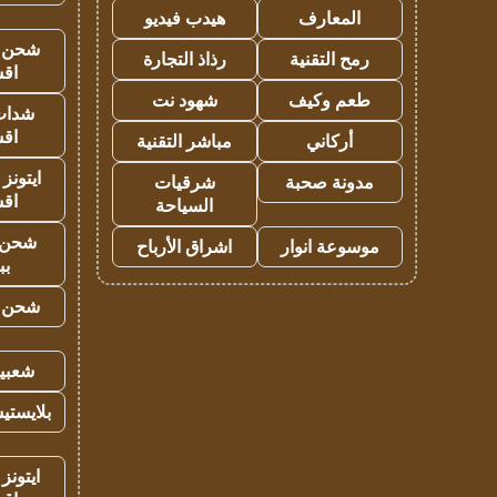
المعارف
هيدب فيديو
شحن يل
رمح التقنية
رذاذ التجارة
اق
طعم وكيف
شهود نت
شدات
اق
أركاني
مباشر التقنية
ايتونز
مدونة صحبة
شرقيات
اق
السياحة
شحن 
موسوعة انوار
اشراق الأرباح
بب
شحن يل
شعبية
بلايستي
ايتونز