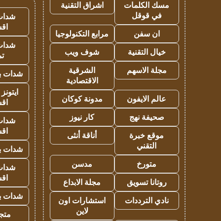
مسك الكلمات
اشراق التقنية
في قوقل
شدات
اق
ان سفن
مرابع التكنولوجيا
شدات
خيال التقنية
شوف ويب
تم
مجلة الاسهم
الشرقية
شدات بب
الاقتصادية
ايتونز
عالم الايفون
مدونة كوكان
اق
صحيفة نهج
كار نيوز
شدات
اق
موقع خبرة
أناقة أنثى
التقني
شدات بب
متورخ
مدسن
شدات
اق
روتانا تسويق
مجلة الابداع
شدات بب
نادي الترددات
استشارات اون
لاين
متجر 