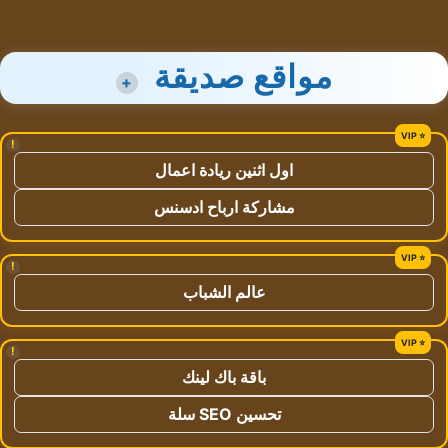
مواقع صديقة
+
!
اول اثنين ريادة اعمال
مشاركة ارباح ادسنس
!
عالم الشباب
!
باقة باك لينك
تحسين SEO سلة