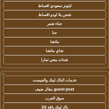
ايتونز سعودي اقساط
شحن يلا لودو اقساط
حناء شعر
حنا
ماتشا
شاي ماتشا
شدات ببجي تمارا
!
خدمات الباك لينك والجيست
guest post مقال ضيف
سوق العرب
باك لينك باقة 20