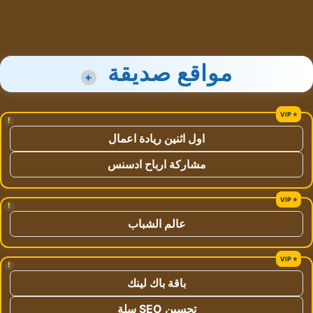
مواقع صديقة
+
!
اول اثنين ريادة اعمال
مشاركة ارباح ادسنس
!
عالم الشباب
!
باقة باك لينك
تحسين SEO سلة