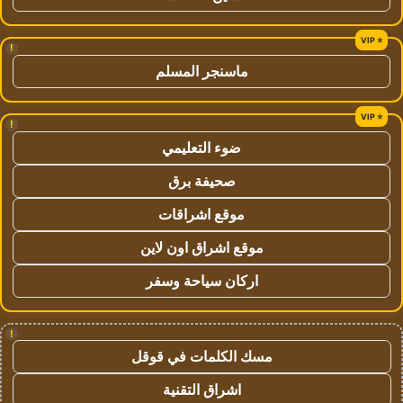
!
ماسنجر المسلم
!
ضوء التعليمي
صحيفة برق
موقع اشراقات
موقع اشراق اون لاين
اركان سياحة وسفر
!
مسك الكلمات في قوقل
اشراق التقنية