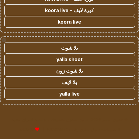
كورة لايف - koora live
koora live
!
يلا شوت
yalla shoot
يلا شوت زون
يلا لايف
yalla live
© حقوق النشر 2026، جميع الحقوق محفوظة لمؤسسة اشراق لتقنية
المعلومات- سجل تجاري رقم 1009094205 |
للإعلانات