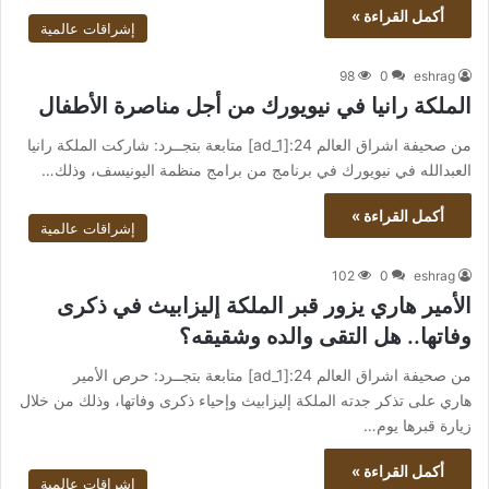
أكمل القراءة »
إشراقات عالمية
98
0
eshrag
الملكة رانيا في نيويورك من أجل مناصرة الأطفال
من صحيفة اشراق العالم 24:[ad_1] متابعة بتجــرد: شاركت الملكة رانيا
العبدالله في نيويورك في برنامج من برامج منظمة اليونيسف، وذلك…
أكمل القراءة »
إشراقات عالمية
102
0
eshrag
الأمير هاري يزور قبر الملكة إليزابيث في ذكرى
وفاتها.. هل التقى والده وشقيقه؟
من صحيفة اشراق العالم 24:[ad_1] متابعة بتجــرد: حرص الأمير
هاري على تذكر جدته الملكة إليزابيث وإحياء ذكرى وفاتها، وذلك من خلال
زيارة قبرها يوم…
أكمل القراءة »
إشراقات عالمية