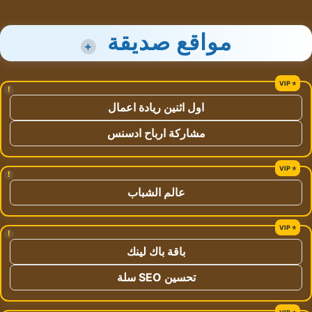
مواقع صديقة
+
!
اول اثنين ريادة اعمال
مشاركة ارباح ادسنس
!
عالم الشباب
!
باقة باك لينك
تحسين SEO سلة