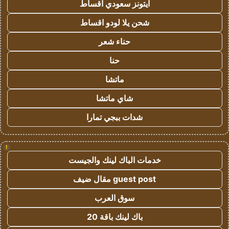
ايتونز سعودي اقساط
شحن يلا لودو اقساط
حناء شعر
حنا
ماتشا
شاي ماتشا
شدات ببجي تمارا
!
خدمات الباك لينك والجيست
guest post مقال ضيف
سوق العرب
باك لينك باقة 20