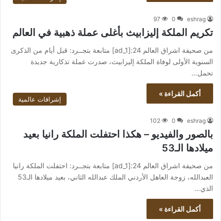
97
0
eshrag
تكريم الملكة إليزابيث بأغلى عملة ذهبية في العالم
من صحيفة اشراق العالم 24:[ad_1] متابعة بتجــرد: قبل أيام من الذكرى
السنوية الأولى لوفاة الملكة إليزابيث، صدرت عملة تذكارية جديدة
تحمل…
أكمل القراءة »
إشراقات عالمية
102
0
eshrag
بالصور والفيديو – هكذا احتفلت الملكة رانيا بعيد
ميلادها الـ53
من صحيفة اشراق العالم 24:[ad_1] متابعة بتجــرد: احتفلت الملكة رانيا
العبدالله، زوجة العاهل الأردني الملك عبدالله الثاني، بعيد ميلادها الـ53
الذي…
أكمل القراءة »