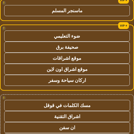
!
ماسنجر المسلم
!
ضوء التعليمي
صحيفة برق
موقع اشراقات
موقع اشراق اون لاين
اركان سياحة وسفر
!
مسك الكلمات في قوقل
اشراق التقنية
ان سفن