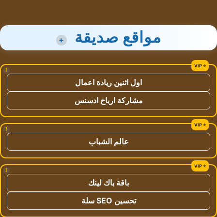
مواقع صديقة
+
!
اول اثنين ريادة اعمال
مشاركة ارباح ادسنس
!
عالم الشباب
!
باقة باك لينك
تحسين SEO سلة