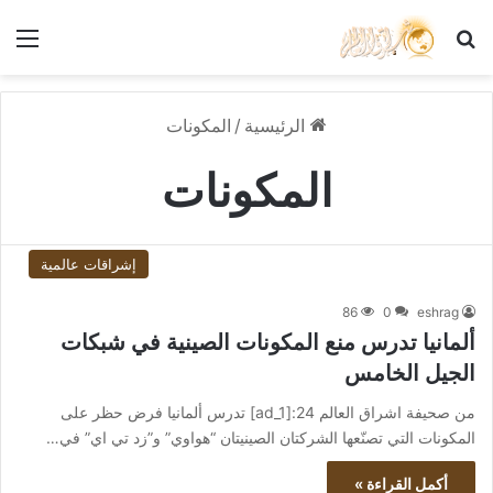
بحث عن
الق
الرئيسية
/
المكونات
المكونات
إشراقات عالمية
86
0
eshrag
ألمانيا تدرس منع المكونات الصينية في شبكات
الجيل الخامس
من صحيفة اشراق العالم 24:[ad_1] تدرس ألمانيا فرض حظر على
المكونات التي تصنّعها الشركتان الصينيتان “هواوي” و”زد تي اي” في…
أكمل القراءة »