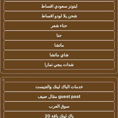
ايتونز سعودي اقساط
شحن يلا لودو اقساط
حناء شعر
حنا
ماتشا
شاي ماتشا
شدات ببجي تمارا
!
خدمات الباك لينك والجيست
guest post مقال ضيف
سوق العرب
باك لينك باقة 20