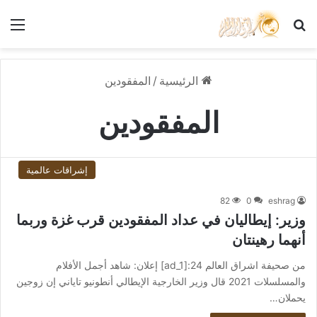
بحث عن
الق
الرئيسية
/
المفقودين
المفقودين
إشراقات عالمية
82
0
eshrag
وزير: إيطاليان في عداد المفقودين قرب غزة وربما
أنهما رهينتان
من صحيفة اشراق العالم 24:[ad_1] إعلان: شاهد أجمل الأفلام
والمسلسلات 2021 قال وزير الخارجية الإيطالي أنطونيو تاياني إن زوجين
يحملان…