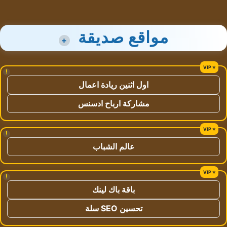
مواقع صديقة
+
!
اول اثنين ريادة اعمال
مشاركة ارباح ادسنس
!
عالم الشباب
!
باقة باك لينك
تحسين SEO سلة