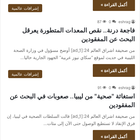
أكمل القراءة »
إشراقات عالمية
87
0
eshrag
فاجعة درنة.. نقص المعدات المتطورة يعرقل
البحث عن المفقودين
من صحيفة اشراق العالم 24:[ad_1] أوضح مسؤول في وزارة الصحة
الليبية في حديث لموقع “سكاي نيوز عربية” الجهود الجارية حاليا…
أكمل القراءة »
إشراقات عالمية
91
0
eshrag
استغاثة "صحية" من ليبيا.. صعوبات في البحث عن
المفقودين
من صحيفة اشراق العالم 24:[ad_1] قالت السلطات الصحية في ليبيا، إن
فرق الإنقاذ لا تستطيع الوصول حتى الآن إلى مئات…
أكمل القراءة »