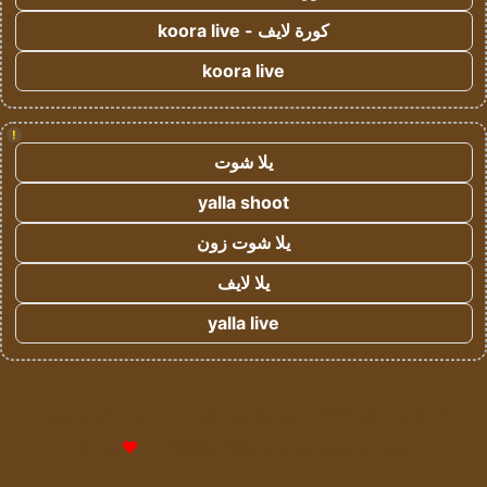
كورة لايف - koora live
koora live
!
يلا شوت
yalla shoot
يلا شوت زون
يلا لايف
yalla live
© حقوق النشر 2026، جميع الحقوق محفوظة لمؤسسة اشراق لتقنية
المعلومات- سجل تجاري رقم 1009094205 |
للإعلانات