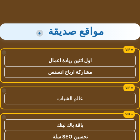
مواقع صديقة
+
!
اول اثنين ريادة اعمال
مشاركة ارباح ادسنس
!
عالم الشباب
!
باقة باك لينك
تحسين SEO سلة