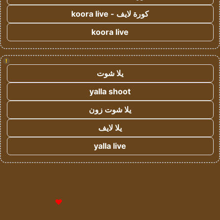
كورة لايف - koora live
koora live
!
يلا شوت
yalla shoot
يلا شوت زون
يلا لايف
yalla live
© حقوق النشر 2026، جميع الحقوق محفوظة لمؤسسة اشراق لتقنية
المعلومات- سجل تجاري رقم 1009094205 |
للإعلانات