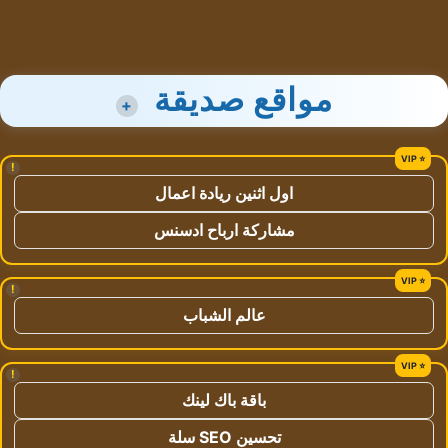
مواقع صديقة
+
!
اول اثنين ريادة اعمال
مشاركة ارباح ادسنس
!
عالم الشباب
!
باقة باك لينك
تحسين SEO سلة