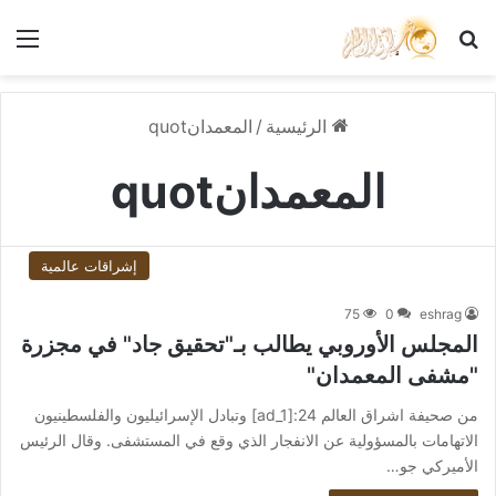
بحث عن
الق
الرئيسية
/
المعمدانquot
المعمدانquot
إشراقات عالمية
75
0
eshrag
المجلس الأوروبي يطالب بـ"تحقيق جاد" في مجزرة
"مشفى المعمدان"
من صحيفة اشراق العالم 24:[ad_1] وتبادل الإسرائيليون والفلسطينيون
الاتهامات بالمسؤولية عن الانفجار الذي وقع في المستشفى. وقال الرئيس
الأميركي جو…