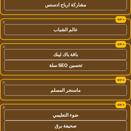
مشاركة ارباح ادسنس
!
عالم الشباب
!
باقة باك لينك
تحسين SEO سلة
!
ماسنجر المسلم
!
ضوء التعليمي
صحيفة برق