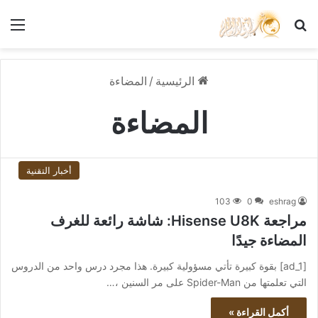
بحث عن
الق
الرئيسية
/
المضاءة
المضاءة
أخبار التقنية
103
0
eshrag
مراجعة Hisense U8K: شاشة رائعة للغرف
المضاءة جيدًا
[ad_1] بقوة كبيرة تأتي مسؤولية كبيرة. هذا مجرد درس واحد من الدروس
التي تعلمتها من Spider-Man على مر السنين ،…
أكمل القراءة »