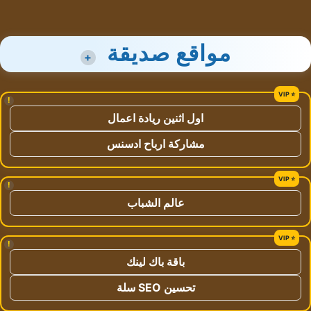
مواقع صديقة
+
!
اول اثنين ريادة اعمال
مشاركة ارباح ادسنس
!
عالم الشباب
!
باقة باك لينك
تحسين SEO سلة