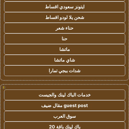
ايتونز سعودي اقساط
شحن يلا لودو اقساط
حناء شعر
حنا
ماتشا
شاي ماتشا
شدات ببجي تمارا
!
خدمات الباك لينك والجيست
guest post مقال ضيف
سوق العرب
باك لينك باقة 20